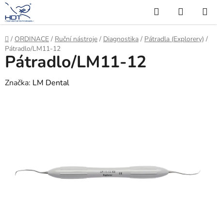
Přejít
Hledat
NÁKUP
na
KOŠÍK
obsah
Domů
/
ORDINACE
/
Ruční nástroje
/
Diagnostika
/
Pátradla (Explorery)
/
Pátradlo/LM11-12
Pátradlo/LM11-12
Značka:
LM Dental