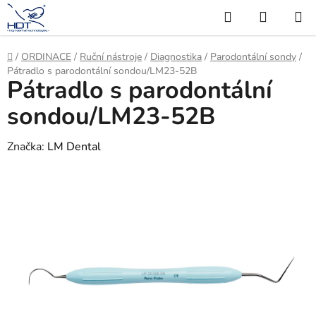
Přejít
Hledat
NÁKUP
na
KOŠÍK
obsah
Domů
/
ORDINACE
/
Ruční nástroje
/
Diagnostika
/
Parodontální sondy
/
Pátradlo s parodontální sondou/LM23-52B
Pátradlo s parodontální
sondou/LM23-52B
Značka:
LM Dental