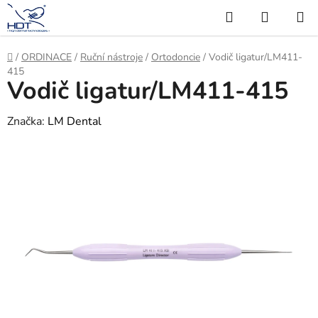
Přejít
Hledat
NÁKUP
na
KOŠÍK
obsah
Domů
/
ORDINACE
/
Ruční nástroje
/
Ortodoncie
/
Vodič ligatur/LM411-
415
Vodič ligatur/LM411-415
Značka:
LM Dental