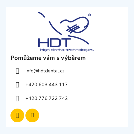
Pomůžeme vám s výběrem
info
@
hdtdental.cz
+420 603 443 117
+420 776 722 742