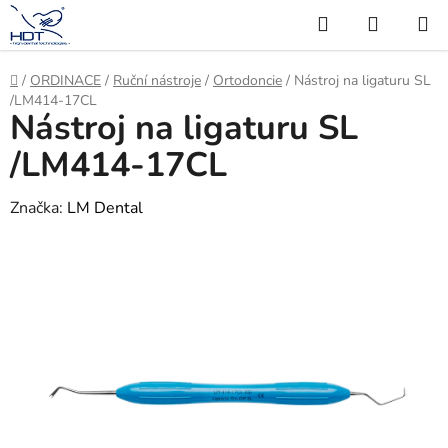
Přejít
Hledat
NÁKUP
na
KOŠÍK
obsah
Domů
/
ORDINACE
/
Ruční nástroje
/
Ortodoncie
/
Nástroj na ligaturu SL
/LM414-17CL
Nástroj na ligaturu SL
/LM414-17CL
Značka:
LM Dental