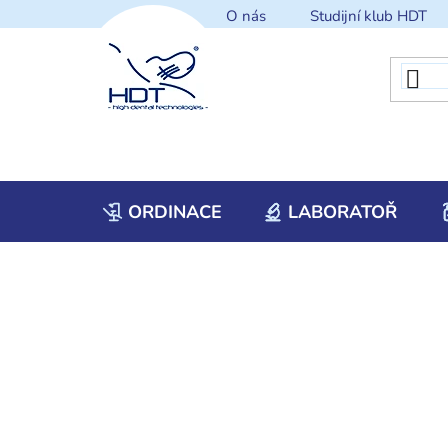
Přejít
O nás
Studijní klub HDT
na
obsah
ORDINACE
LABORATOŘ