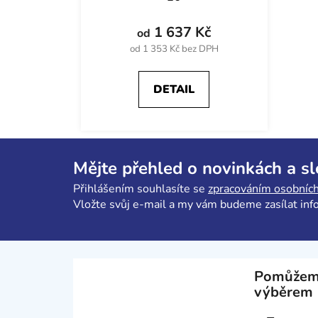
1 637 Kč
od
od 1 353 Kč bez DPH
DETAIL
Z
á
Mějte přehled o novinkách a s
p
Přihlášením souhlasíte se
zpracováním osobních
a
Vložte svůj e-mail a my vám budeme zasílat in
t
í
Pomůžem
výběrem