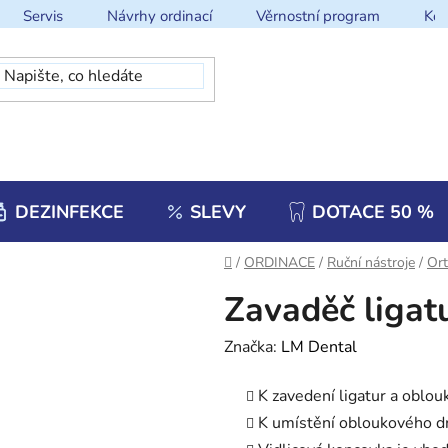
Servis
Návrhy ordinací
Věrnostní program
Kon
DEZINFEKCE
SLEVY
DOTACE 50 %
Domů
/
ORDINACE
/
Ruční nástroje
/
Ort
Zavaděč liga
Značka:
LM Dental
K zavedení ligatur a oblou
K umístění obloukového d