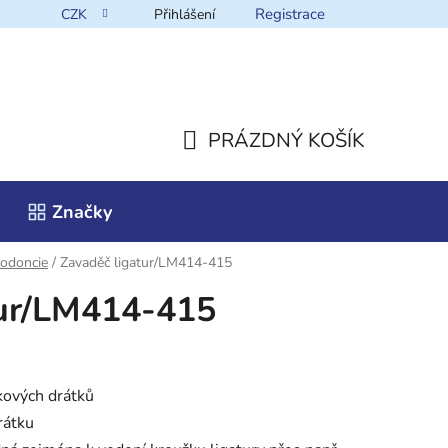
Registrace
CZK
Přihlášení
takt
PRÁZDNÝ KOŠÍK
NÁKUPNÍ
Značky
KOŠÍK
odoncie
/
Zavaděč ligatur/LM414-415
tur/LM414-415
kových drátků
rátku