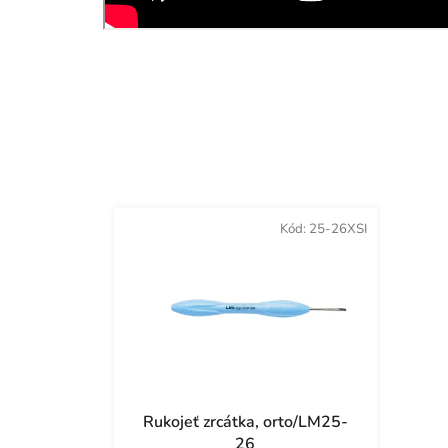
Kód:
25-26XSI
Rukojeť zrcátka, orto/LM25-
26