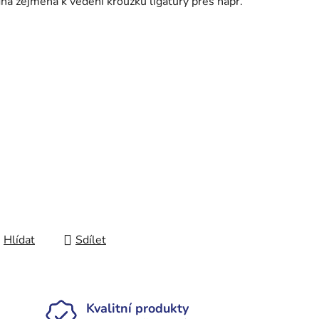
ná zejména k vedení kroužku ligatury přes např.
Hlídat
Sdílet
Kvalitní produkty