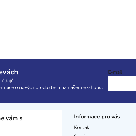
levách
E-mail
 údajů.
formace o nových produktech na našem e-shopu.
Informace pro vás
e vám s
Kontakt