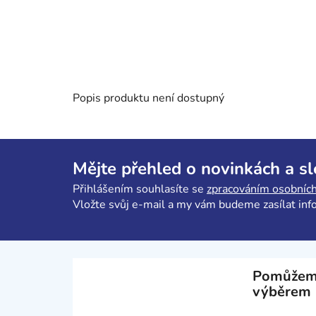
Popis produktu není dostupný
Z
á
Mějte přehled o novinkách a s
p
Přihlášením souhlasíte se
zpracováním osobních
a
Vložte svůj e-mail a my vám budeme zasílat in
t
í
Pomůžem
výběrem