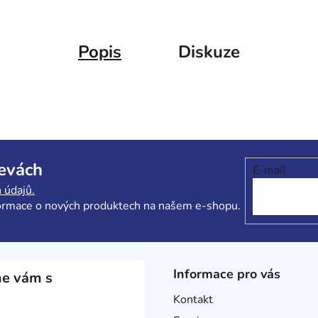
Popis
Diskuze
levách
E-mail
 údajů.
formace o nových produktech na našem e-shopu.
Informace pro vás
e vám s
Kontakt