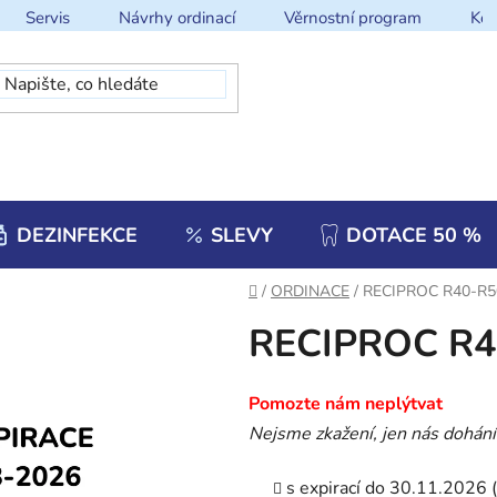
Servis
Návrhy ordinací
Věrnostní program
Kon
DEZINFEKCE
SLEVY
DOTACE 50 %
Domů
/
ORDINACE
/
RECIPROC R40-R5
RECIPROC R4
Pomozte nám neplýtvat
Nejsme zkažení, jen
nás dohání
s expirací do 30.11.2026 