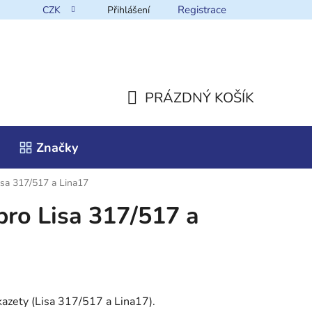
Registrace
CZK
Přihlášení
takt
PRÁZDNÝ KOŠÍK
NÁKUPNÍ
Značky
KOŠÍK
isa 317/517 a Lina17
pro Lisa 317/517 a
kazety (Lisa 317/517 a Lina17).