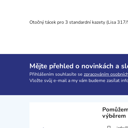
Otočný tácek pro 3 standardní kazety (Lisa 317
Z
á
Mějte přehled o novinkách a s
p
Přihlášením souhlasíte se
zpracováním osobních
a
Vložte svůj e-mail a my vám budeme zasílat in
t
í
Pomůžem
výběrem