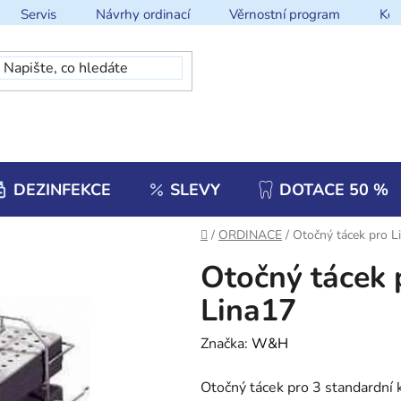
Servis
Návrhy ordinací
Věrnostní program
Kon
DEZINFEKCE
SLEVY
DOTACE 50 %
Domů
/
ORDINACE
/
Otočný tácek pro L
Otočný tácek 
Lina17
Značka:
W&H
Otočný tácek pro 3 standardní 