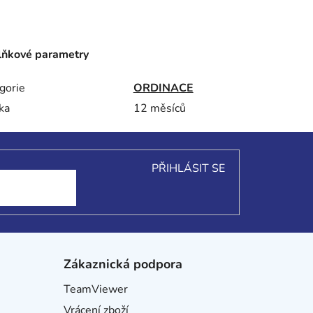
ňkové parametry
gorie
ORDINACE
ka
12 měsíců
PŘIHLÁSIT SE
Zákaznická podpora
TeamViewer
Vrácení zboží