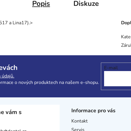
Popis
Diskuze
/517 a Lina17).>
Dopl
Kate
Záru
levách
E-mail
 údajů.
formace o nových produktech na našem e-shopu.
Informace pro vás
e vám s
Kontakt
Servis