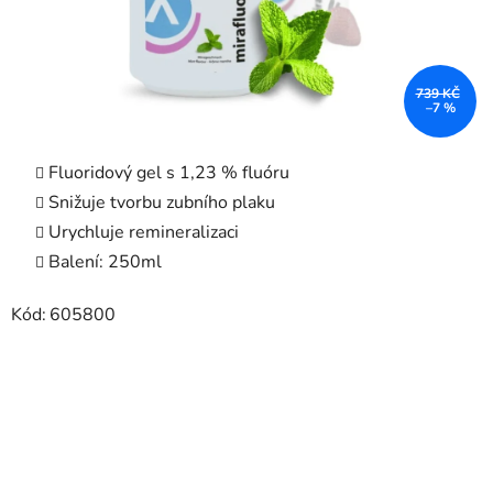
739 KČ
–7 %
Fluoridový gel s 1,23 % fluóru
Snižuje tvorbu zubního plaku
Urychluje remineralizaci
Balení: 250ml
Kód:
605800