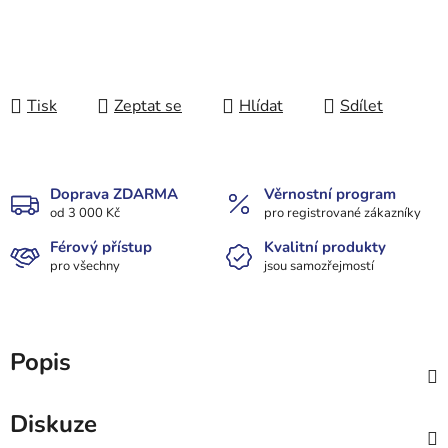
Tisk
Zeptat se
Hlídat
Sdílet
Doprava ZDARMA
Věrnostní program
od 3 000 Kč
pro registrované zákazníky
Férový přístup
Kvalitní produkty
pro všechny
jsou samozřejmostí
Popis
Diskuze