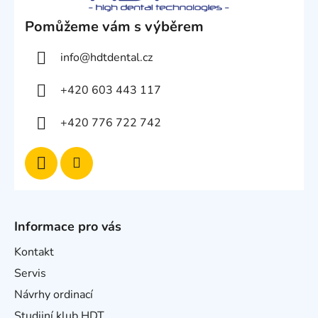
Pomůžeme vám s výběrem
info
@
hdtdental.cz
+420 603 443 117
+420 776 722 742
Informace pro vás
Kontakt
Servis
Návrhy ordinací
Studijní klub HDT