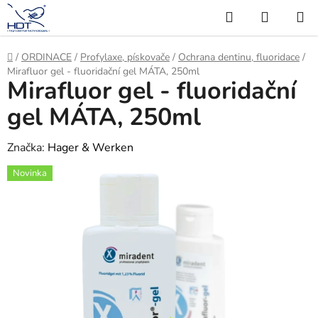
Přejít
Hledat
NÁKUP
na
KOŠÍK
obsah
Domů
/
ORDINACE
/
Profylaxe, pískovače
/
Ochrana dentinu, fluoridace
/
Mirafluor gel - fluoridační gel MÁTA, 250ml
Mirafluor gel - fluoridační
gel MÁTA, 250ml
Značka:
Hager & Werken
Novinka