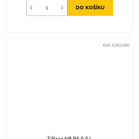
DO KOŠÍKU
Kód:
6282490
TiBase NB RS 5.0 L