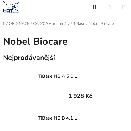
Přejít
Hledat
NÁKUP
na
KOŠÍK
obsah
Domů
/
ORDINACE
/
CAD/CAM materiály
/
TiBase
/
Nobel Biocare
Nobel Biocare
Nejprodávanější
TiBase NB A 5.0 L
1 928 Kč
TiBase NB B 4.1 L