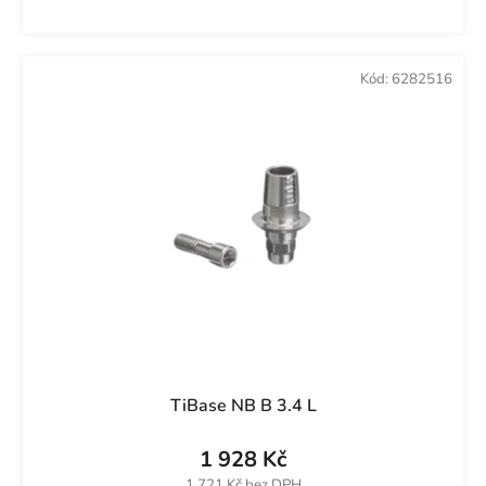
Kód:
6282516
TiBase NB B 3.4 L
1 928 Kč
1 721 Kč bez DPH