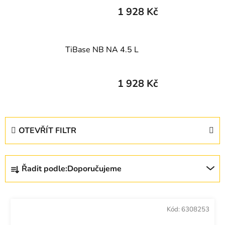
1 928 Kč
TiBase NB NA 4.5 L
1 928 Kč
V
OTEVŘÍT FILTR
ý
p
Ř
i
Řadit podle:
Doporučujeme
a
s
z
p
e
r
Kód:
6308253
n
o