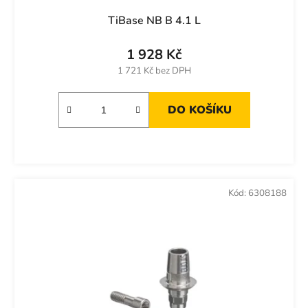
TiBase NB B 4.1 L
1 928 Kč
1 721 Kč bez DPH
DO KOŠÍKU
Kód:
6308188