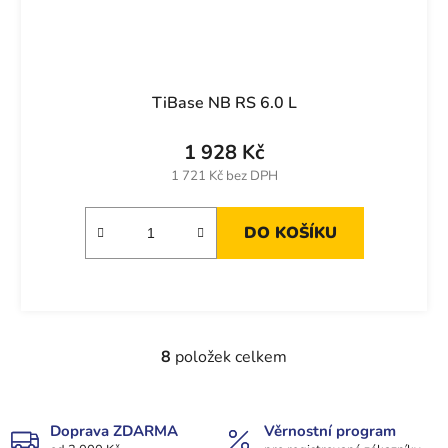
TiBase NB RS 6.0 L
1 928 Kč
1 721 Kč bez DPH
DO KOŠÍKU
8
položek celkem
O
v
l
á
Doprava ZDARMA
Věrnostní program