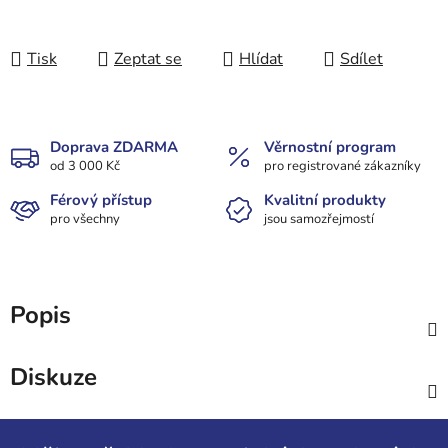
Tisk
Zeptat se
Hlídat
Sdílet
Doprava ZDARMA
Věrnostní program
od 3 000 Kč
pro registrované zákazníky
Férový přístup
Kvalitní produkty
pro všechny
jsou samozřejmostí
Popis
Diskuze
Z