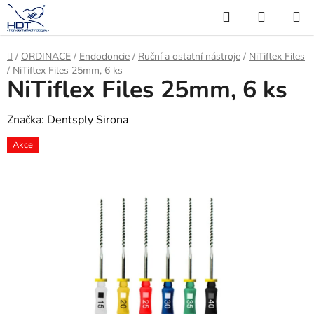
Přejít
Hledat
NÁKUP
na
KOŠÍK
obsah
Domů
/
ORDINACE
/
Endodoncie
/
Ruční a ostatní nástroje
/
NiTiflex Files
/
NiTiflex Files 25mm, 6 ks
NiTiflex Files 25mm, 6 ks
Značka:
Dentsply Sirona
Akce