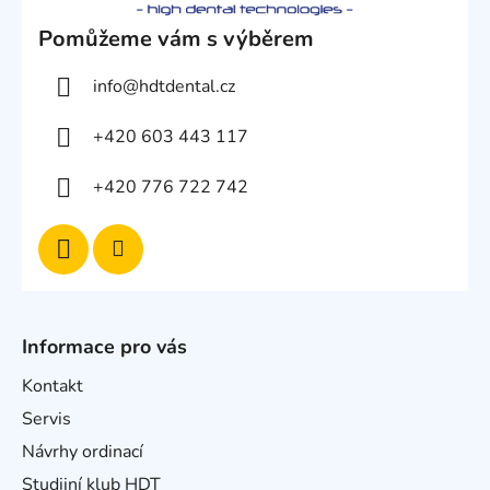
Pomůžeme vám s výběrem
info
@
hdtdental.cz
+420 603 443 117
+420 776 722 742
Informace pro vás
Kontakt
Servis
Návrhy ordinací
Studijní klub HDT