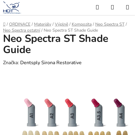
Přejít
Hledat
NÁKUP
na
KOŠÍK
obsah
Domů
/
ORDINACE
/
Materiály
/
Výplně
/
Kompozita
/
Neo Spectra ST
/
Neo Spectra ostatní
/
Neo Spectra ST Shade Guide
Neo Spectra ST Shade
Guide
Značka:
Dentsply Sirona Restorative