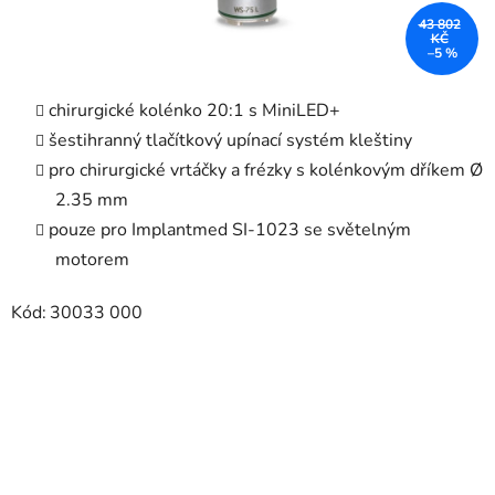
43 802
KČ
–5 %
chirurgické kolénko 20:1 s MiniLED+
šestihranný tlačítkový upínací systém kleštiny
pro chirurgické vrtáčky a frézky s kolénkovým dříkem Ø
2.35 mm
pouze pro Implantmed SI-1023 se světelným
motorem
Kód:
30033 000