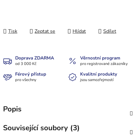
Tisk
Zeptat se
Hlídat
Sdílet
Doprava ZDARMA
Věrnostní program
od 3 000 Kč
pro registrované zákazníky
Férový přístup
Kvalitní produkty
pro všechny
jsou samozřejmostí
Popis
Související soubory (3)