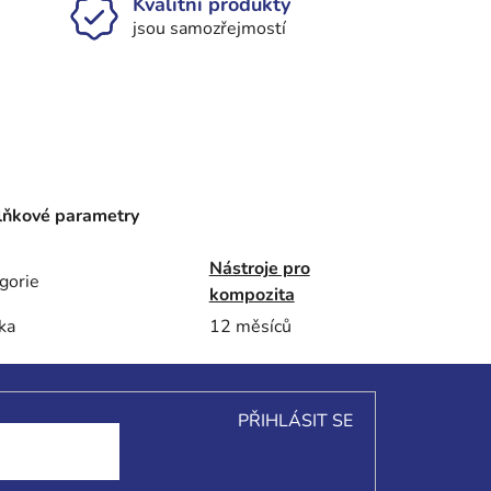
Kvalitní produkty
jsou samozřejmostí
ňkové parametry
Nástroje pro
gorie
kompozita
ka
12 měsíců
PŘIHLÁSIT SE