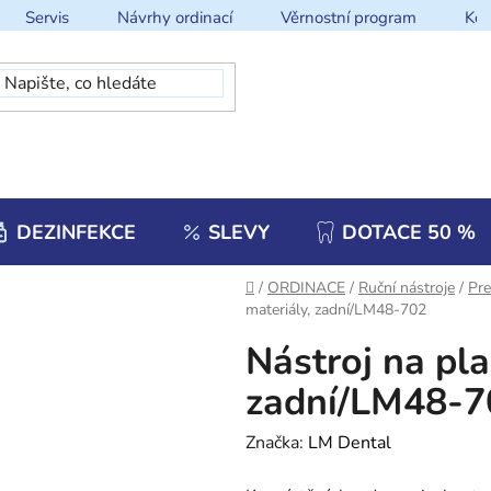
Servis
Návrhy ordinací
Věrnostní program
Kon
DEZINFEKCE
SLEVY
DOTACE 50 %
Domů
/
ORDINACE
/
Ruční nástroje
/
Pre
materiály, zadní/LM48-702
Nástroj na pla
zadní/LM48-7
Značka:
LM Dental