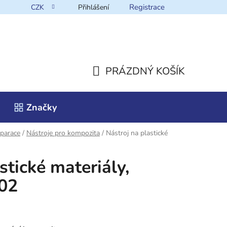
Registrace
CZK
Přihlášení
takt
PRÁZDNÝ KOŠÍK
NÁKUPNÍ
Značky
KOŠÍK
parace
/
Nástroje pro kompozita
/
Nástroj na plastické
stické materiály,
02