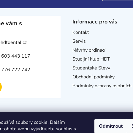
Informace pro vás
e vám s
Kontakt
Servis
@
hdtdental.cz
Návrhy ordinací
 603 443 117
Studijní klub HDT
Studentské Slevy
 776 722 742
Obchodní podmínky
Podmínky ochrany osobních 
oužívá soubory cookie. Dalším
Odmítnout
 tohoto webu vyjadřujete souhlas s