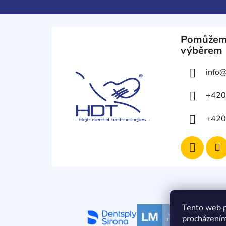
í
Pomůžem
výběrem
info
+420
+420
Tento web p
procházením