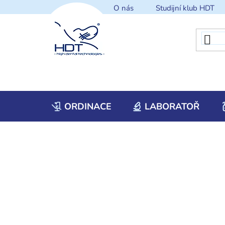
Přejít
O nás
Studijní klub HDT
na
obsah
ORDINACE
LABORATOŘ