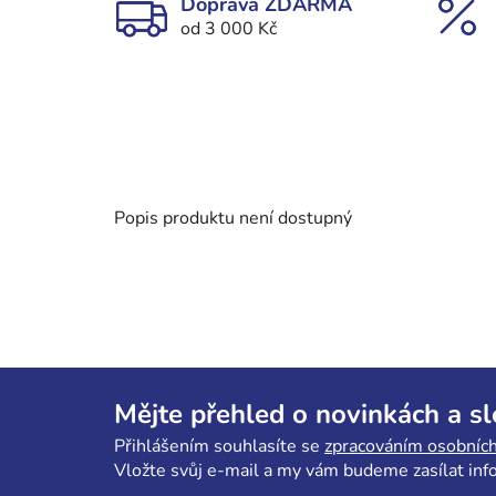
Doprava ZDARMA
od 3 000 Kč
Popis produktu není dostupný
Z
á
Mějte přehled o novinkách a s
p
Přihlášením souhlasíte se
zpracováním osobních
a
Vložte svůj e-mail a my vám budeme zasílat in
t