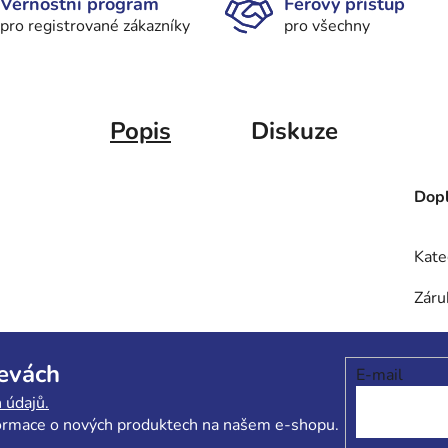
Věrnostní program
Férový přístup
pro registrované zákazníky
pro všechny
Popis
Diskuze
Dopl
Kate
Záru
levách
E-mail
 údajů.
formace o nových produktech na našem e-shopu.