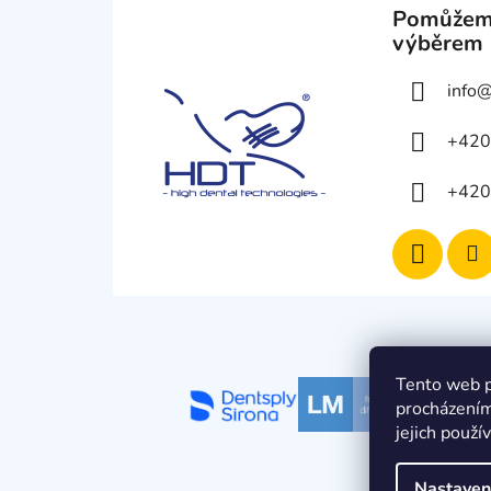
Pomůžem
výběrem
info
+420
+420
Tento web p
procházením
jejich použí
Nastaven