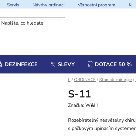
Servis
Návrhy ordinací
Věrnostní program
Kon
DEZINFEKCE
SLEVY
DOTACE 50 %
Domů
/
ORDINACE
/
Stomatochirurgie
/
S-11
Značka:
W&H
Rozebíratelný nesvětelný chir
s páčkovým upínacím systémem 