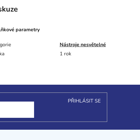
skuze
ňkové parametry
gorie
Nástroje nesvětelné
ka
1 rok
PŘIHLÁSIT SE