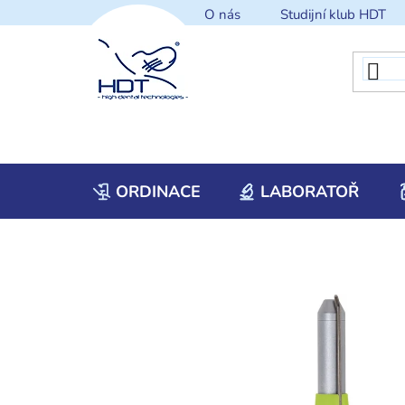
Přejít
O nás
Studijní klub HDT
na
obsah
ORDINACE
LABORATOŘ