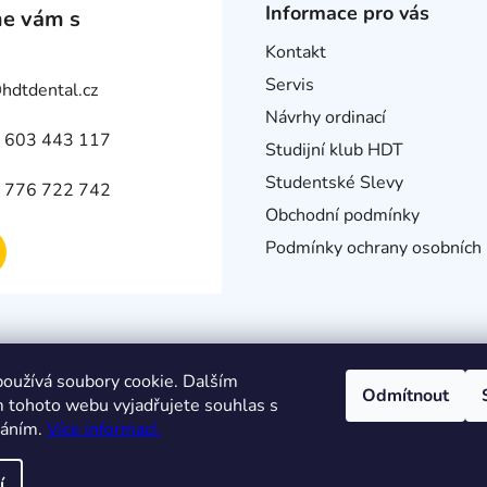
Informace pro vás
e vám s
Kontakt
Servis
@
hdtdental.cz
Návrhy ordinací
 603 443 117
Studijní klub HDT
Studentské Slevy
 776 722 742
Obchodní podmínky
Podmínky ochrany osobních 
oužívá soubory cookie. Dalším
Odmítnout
 tohoto webu vyjadřujete souhlas s
váním.
Více informací.
í