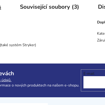
s
Související soubory (3)
Di
Dopl
Kate
Záru
 (také systém Stryker)
levách
E-mail
 údajů.
formace o nových produktech na našem e-shopu.