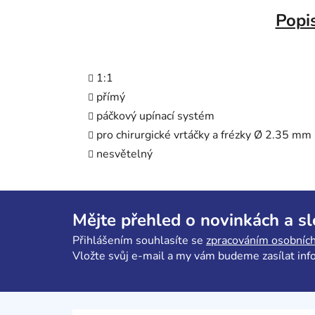
Popi
1:1
přímý
páčkový upínací systém
pro chirurgické vrtáčky a frézky Ø 2.35 mm
nesvětelný
Z
á
Mějte přehled o novinkách a s
p
Přihlášením souhlasíte se
zpracováním osobních
a
Vložte svůj e-mail a my vám budeme zasílat in
t
í