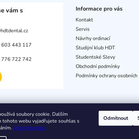
Informace pro vás
e vám s
Kontakt
Servis
@
hdtdental.cz
Návrhy ordinací
 603 443 117
Studijní klub HDT
Studentské Slevy
 776 722 742
Obchodní podmínky
Podmínky ochrany osobních 
oužívá soubory cookie. Dalším
Odmítnout
 tohoto webu vyjadřujete souhlas s
váním.
Více informací.