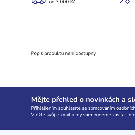
od 3 000 Kč
Popis produktu není dostupný
Z
á
Mějte přehled o novinkách a s
p
Přihlášením souhlasíte se
zpracováním osobních
a
Vložte svůj e-mail a my vám budeme zasílat in
t
í