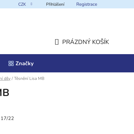
Registrace
CZK
Přihlášení
takt
PRÁZDNÝ KOŠÍK
NÁKUPNÍ
Značky
KOŠÍK
í díly
/
Těsnění Lisa MB
MB
17/22