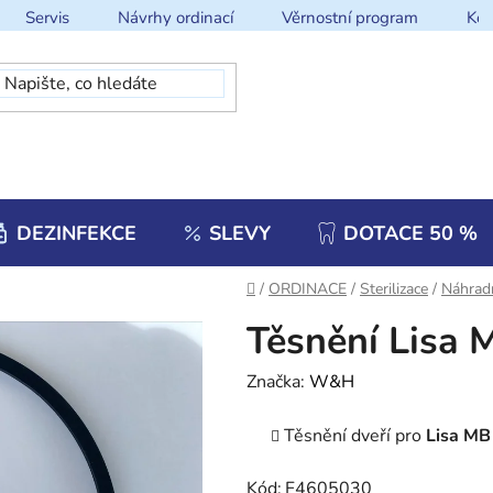
Servis
Návrhy ordinací
Věrnostní program
Kon
DEZINFEKCE
SLEVY
DOTACE 50 %
Domů
/
ORDINACE
/
Sterilizace
/
Náhradn
Těsnění Lisa 
Značka:
W&H
Těsnění dveří pro
Lisa MB
Kód:
F4605030