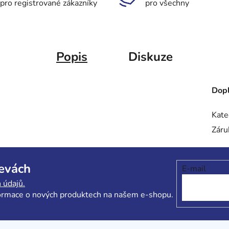
pro registrované zákazníky
pro všechny
Popis
Diskuze
Dopl
Kate
Záru
levách
E-mail
 údajů.
formace o nových produktech na našem e-shopu.