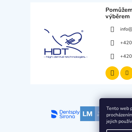
Pomůžem
výběrem
info
+420
+420
Tento web p
procházením
jejich použí