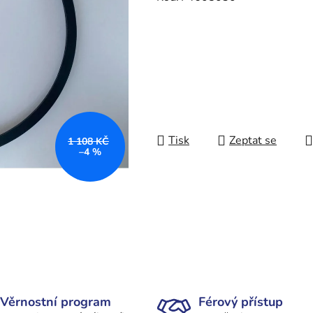
Tisk
Zeptat se
1 108 KČ
–4 %
Věrnostní program
Férový přístup