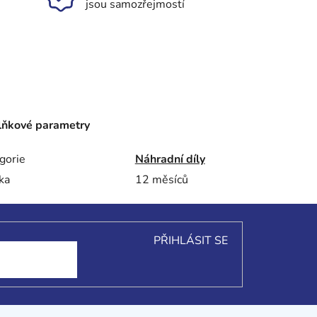
jsou samozřejmostí
ňkové parametry
gorie
Náhradní díly
ka
12 měsíců
PŘIHLÁSIT SE