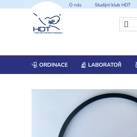
Přejít
O nás
Studijní klub HDT
na
obsah
ORDINACE
LABORATOŘ