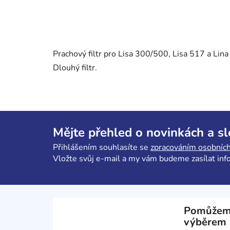
Prachový filtr pro Lisa 300/500, Lisa 517 a Lin
Dlouhý filtr.
Z
á
Mějte přehled o novinkách a s
p
Přihlášením souhlasíte se
zpracováním osobních
a
Vložte svůj e-mail a my vám budeme zasílat in
t
í
Pomůžem
výběrem