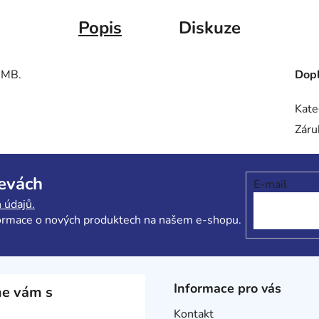
Popis
Diskuze
a MB.
Dopl
Kate
Záru
levách
E-mail
 údajů.
formace o nových produktech na našem e-shopu.
Informace pro vás
e vám s
Kontakt