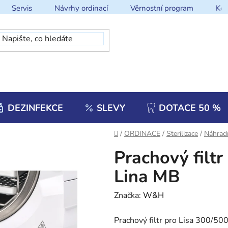
Servis
Návrhy ordinací
Věrnostní program
Kon
DEZINFEKCE
SLEVY
DOTACE 50 %
Domů
/
ORDINACE
/
Sterilizace
/
Náhradn
Prachový filtr
Lina MB
Značka:
W&H
Prachový filtr pro Lisa 300/50