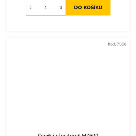
DO KOŠÍKU
Kód:
7600
Cervikální matrice/LM7600