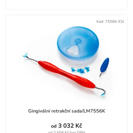
Kód:
7556K XSI
Gingivální retrakční sada/LM7556K
3 032 Kč
od
od 2 506 Kč bez DPH