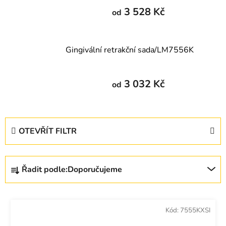
3 528 Kč
od
Gingivální retrakční sada/LM7556K
3 032 Kč
od
V
OTEVŘÍT FILTR
ý
p
Ř
i
Řadit podle:
Doporučujeme
a
s
z
p
e
r
Kód:
7555KXSI
n
o