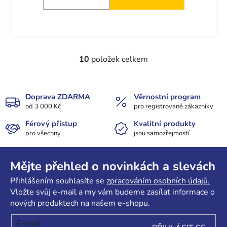
10
položek celkem
O
v
l
á
Doprava ZDARMA
Věrnostní program
od 3 000 Kč
d
pro registrované zákazníky
a
Férový přístup
Kvalitní produkty
c
pro všechny
jsou samozřejmostí
í
Z
p
r
á
Mějte přehled o novinkách a slevách
v
p
Přihlášením souhlasíte se
zpracováním osobních údajů.
k
a
Vložte svůj e-mail a my vám budeme zasílat informace o
y
t
nových produktech na našem e-shopu.
v
í
ý
E-mail