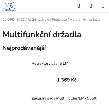
Přejít
Hledat
NÁKUP
na
KOŠÍK
obsah
Domů
/
ORDINACE
/
Ruční nástroje
/
Preparace
/
Multifunkční držadla
Multifunkční držadla
Nejprodávanější
Retraktory dásně LM
1 369 Kč
Základní sada MultiHolder/LM7555K