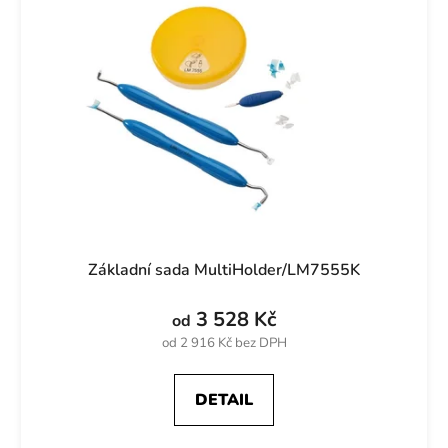
í
d
p
u
r
k
o
t
d
ů
u
k
t
ů
Základní sada MultiHolder/LM7555K
3 528 Kč
od
od 2 916 Kč bez DPH
DETAIL