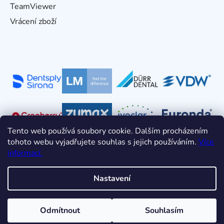
TeamViewer
Vrácení zboží
Tento web používá soubory cookie. Dalším procházením
tohoto webu vyjadřujete souhlas s jejich používáním.
Více
informací.
Nastavení
Vytvořil Shoptet
Odmítnout
Souhlasím
Copyright 2026
HDT s.r.o.
. Všechna práva vyhrazena.