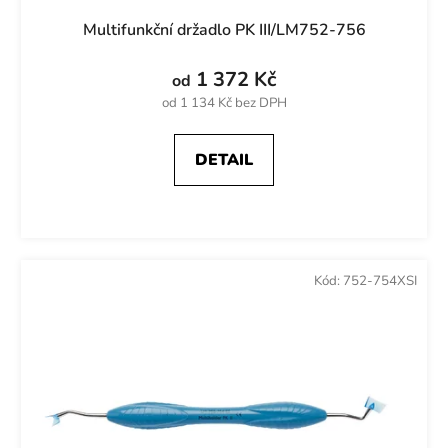
Multifunkční držadlo PK III/LM752-756
1 372 Kč
od
od 1 134 Kč bez DPH
DETAIL
Kód:
752-754XSI