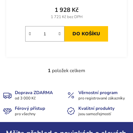
1 928 Kč
1 721 Kč bez DPH
DO KOŠÍKU
1
položek celkem
O
v
l
á
Doprava ZDARMA
Věrnostní program
od 3 000 Kč
d
pro registrované zákazníky
a
Férový přístup
Kvalitní produkty
c
pro všechny
jsou samozřejmostí
í
Z
p
r