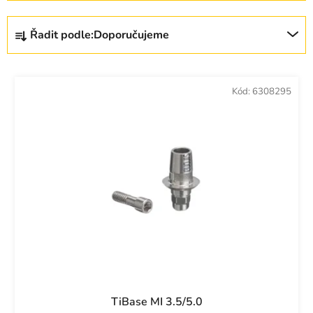
p
Ř
i
Řadit podle:
Doporučujeme
a
s
z
p
e
r
Kód:
6308295
n
o
í
d
p
u
r
k
o
t
d
ů
u
k
t
ů
TiBase MI 3.5/5.0