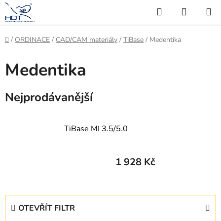
Přejít
Hledat
NÁKUP
na
KOŠÍK
obsah
Domů
/
ORDINACE
/
CAD/CAM materiály
/
TiBase
/
Medentika
Medentika
Nejprodávanější
TiBase MI 3.5/5.0
1 928 Kč
V
OTEVŘÍT FILTR
ý