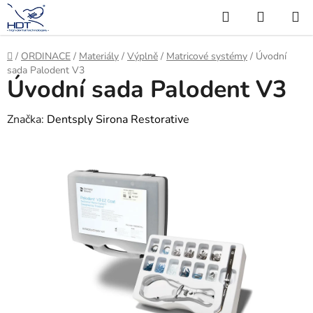
Přejít
Hledat
NÁKUP
na
KOŠÍK
obsah
Domů
/
ORDINACE
/
Materiály
/
Výplně
/
Matricové systémy
/
Úvodní
sada Palodent V3
Úvodní sada Palodent V3
Značka:
Dentsply Sirona Restorative