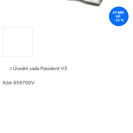
17 080
KČ
–15 %
Úvodní sada Palodent V3
Kód:
659700V