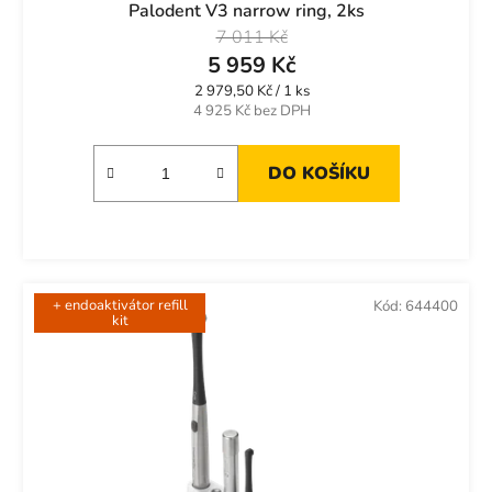
Palodent V3 narrow ring, 2ks
7 011 Kč
5 959 Kč
Měrná
2 979,50 Kč / 1 ks
cena:
4 925 Kč bez DPH
DO KOŠÍKU
+ endoaktivátor refill
Kód:
644400
kit