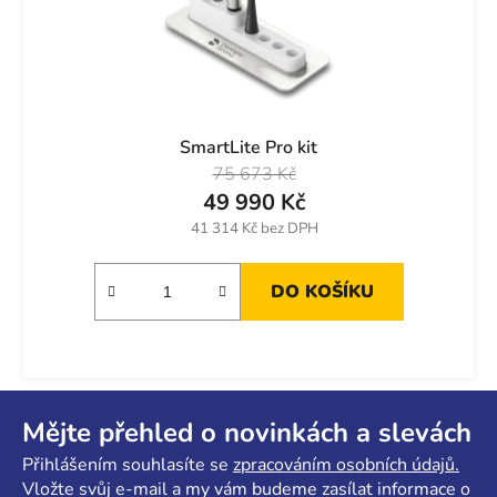
SmartLite Pro kit
75 673 Kč
49 990 Kč
41 314 Kč bez DPH
DO KOŠÍKU
Z
á
Mějte přehled o novinkách a slevách
p
Přihlášením souhlasíte se
zpracováním osobních údajů.
a
Vložte svůj e-mail a my vám budeme zasílat informace o