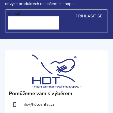
t
nových produktech na našem e-shopu.
í
E-mail
PŘIHLÁSIT SE
Pomůžeme vám s výběrem
info
@
hdtdental.cz