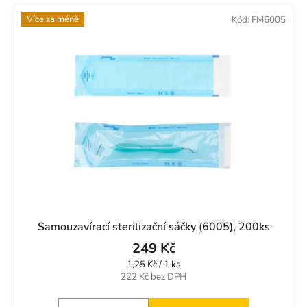
Více za méně
Kód:
FM6005
Samouzavírací sterilizační sáčky (6005), 200ks
249 Kč
Měrná
1,25 Kč / 1 ks
cena:
222 Kč bez DPH