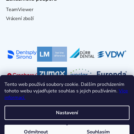
TeamViewer
Vrácení zboží
Tento web používá soubory cookie. Dalším procházením
tohoto webu vyjadřujete souhlas s jejich používáním.
Více
informací.
Nastavení
Vytvořil Shoptet
Odmítnout
Souhlasím
Copyright 2026
HDT s.r.o.
. Všechna práva vyhrazena.