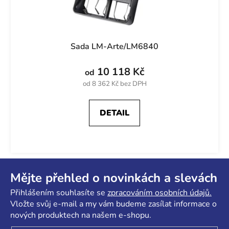
Sada LM-Arte/LM6840
10 118 Kč
od
od 8 362 Kč bez DPH
DETAIL
Z
á
Mějte přehled o novinkách a slevách
p
Přihlášením souhlasíte se
zpracováním osobních údajů.
a
Vložte svůj e-mail a my vám budeme zasílat informace o
t
nových produktech na našem e-shopu.