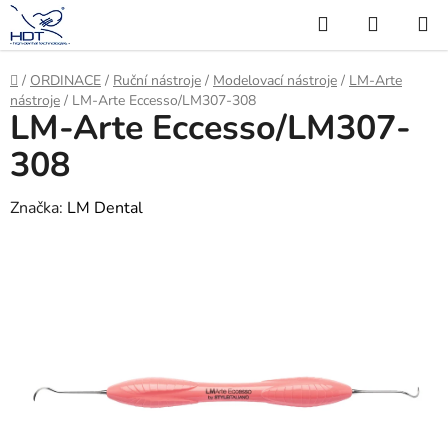
Přejít
Hledat
NÁKUP
na
KOŠÍK
obsah
Domů
/
ORDINACE
/
Ruční nástroje
/
Modelovací nástroje
/
LM-Arte
nástroje
/
LM-Arte Eccesso/LM307-308
LM-Arte Eccesso/LM307-
308
Značka:
LM Dental