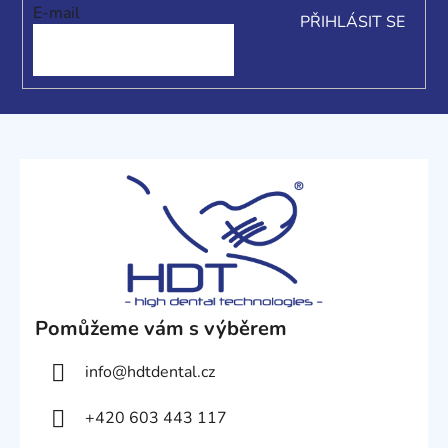
í
E-mail
PŘIHLÁSIT SE
Pomůžeme vám s výběrem
info
@
hdtdental.cz
+420 603 443 117