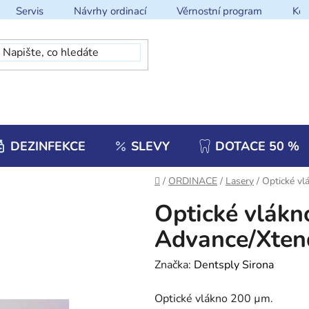
Servis
Návrhy ordinací
Věrnostní program
Kon
DEZINFEKCE
SLEVY
DOTACE 50 %
Domů
/
ORDINACE
/
Lasery
/
Optické v
Optické vlákn
Advance/Xten
Značka:
Dentsply Sirona
Optické vlákno 200 µm.