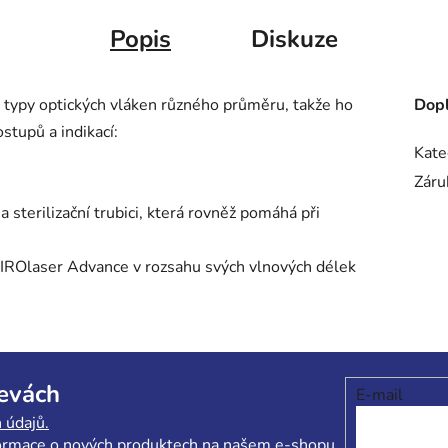
Popis
Diskuze
 typy optických vláken různého průměru, takže ho
Dopl
stupů a indikací:
Kate
Záru
 sterilizační trubici, která rovněž pomáhá při
 SIROlaser Advance v rozsahu svých vlnových délek
levách
E-mail
 údajů.
formace o nových produktech na našem e-shopu.