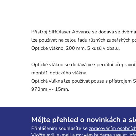
Přístroj SIROlaser Advance se dodává se dvěma
lze používat na celou řadu různých zubařských po
Optické vlákno, 200 mm, 5 kusů v obalu.
Optické vlákno se dodává ve speciální přepravní a
montáži optického vlákna.
Optická vlákna lze používat pouze s přístrojem
970nm +- 15mn.
Z
á
Mějte přehled o novinkách a s
p
Přihlášením souhlasíte se
zpracováním osobních
a
Vložte svůj e-mail a my vám budeme zasílat in