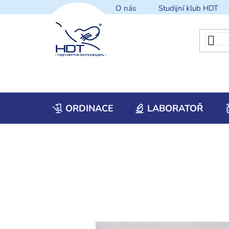
Přejít
O nás
Studijní klub HDT
na
obsah
ORDINACE
LABORATOŘ