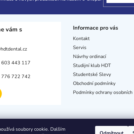
Informace pro vás
e vám s
Kontakt
Servis
@
hdtdental.cz
Návrhy ordinací
 603 443 117
Studijní klub HDT
Studentské Slevy
 776 722 742
Obchodní podmínky
Podmínky ochrany osobních 
oužívá soubory cookie. Dalším
Odmítnout