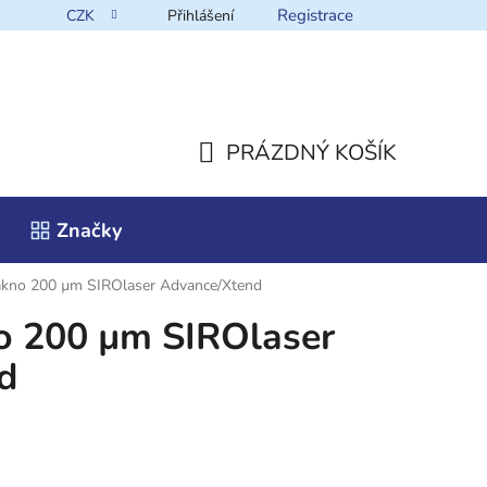
Registrace
CZK
Přihlášení
takt
PRÁZDNÝ KOŠÍK
NÁKUPNÍ
Značky
KOŠÍK
lákno 200 µm SIROlaser Advance/Xtend
o 200 µm SIROlaser
d