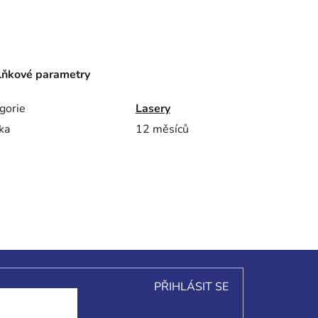
ňkové parametry
gorie
Lasery
ka
12 měsíců
PŘIHLÁSIT SE