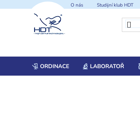
Přejít
O nás
Studijní klub HDT
na
obsah
ORDINACE
LABORATOŘ