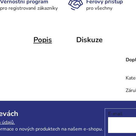
Věrnostní program
Férový přístup
pro registrované zákazníky
pro všechny
Popis
Diskuze
Dopl
Kate
Záru
levách
E-mail
 údajů.
formace o nových produktech na našem e-shopu.