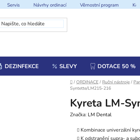
Servis
Návrhy ordinací
Věrnostní program
Kon
DEZINFEKCE
SLEVY
DOTACE 50 %
Domů
/
ORDINACE
/
Ruční nástroje
/
Par
Syntette/LM215-216
Kyreta LM-Sy
Značka:
LM Dental
Kombinace univerzální kyr
K odstranění supra- a sub