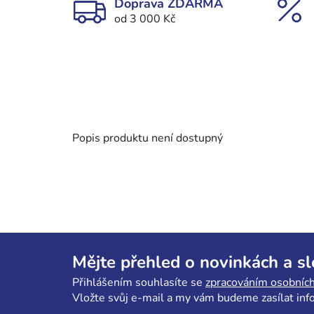
Doprava ZDARMA
od 3 000 Kč
Popis produktu není dostupný
Z
á
Mějte přehled o novinkách a s
p
Přihlášením souhlasíte se
zpracováním osobních
a
Vložte svůj e-mail a my vám budeme zasílat in