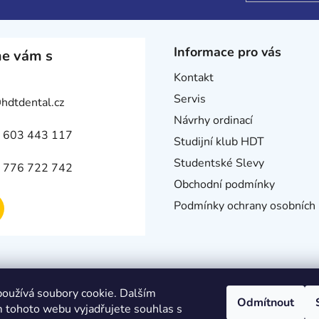
Informace pro vás
e vám s
Kontakt
Servis
@
hdtdental.cz
Návrhy ordinací
 603 443 117
Studijní klub HDT
Studentské Slevy
 776 722 742
Obchodní podmínky
Podmínky ochrany osobních 
oužívá soubory cookie. Dalším
Odmítnout
 tohoto webu vyjadřujete souhlas s