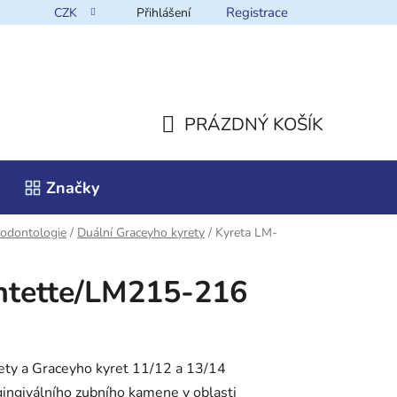
Registrace
CZK
Přihlášení
takt
PRÁZDNÝ KOŠÍK
NÁKUPNÍ
Značky
KOŠÍK
odontologie
/
Duální Graceyho kyrety
/
Kyreta LM-
ntette/LM215-216
ety a Graceyho kyret 11/12 a 13/14
gingiválního zubního kamene v oblasti