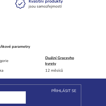
Kvalitní produkty
jsou samozřejmostí
ňkové parametry
Duální Graceyho
gorie
kyrety
ka
12 měsíců
PŘIHLÁSIT SE