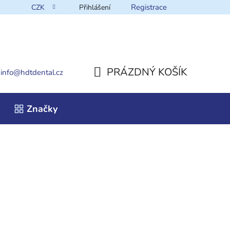
Registrace
CZK
Přihlášení
takt
PRÁZDNÝ KOŠÍK
info
@
hdtdental.cz
NÁKUPNÍ
Značky
KOŠÍK