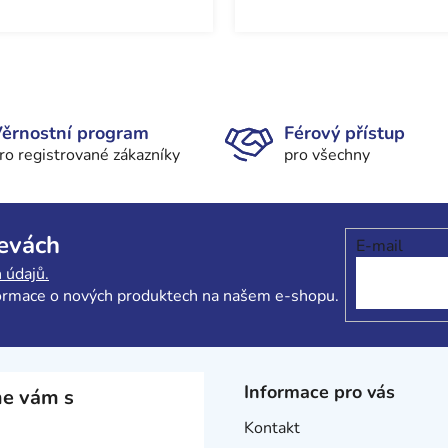
O
v
l
ěrnostní program
Férový přístup
á
ro registrované zákazníky
pro všechny
d
a
c
í
levách
E-mail
p
r
 údajů.
v
formace o nových produktech na našem e-shopu.
k
y
v
ý
Informace pro vás
e vám s
p
i
Kontakt