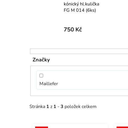
kónický hl.kulička
FG M 014 (6ks)
750 Kč
V
ý
Značky
p
i
s
Maillefer
p
r
o
Stránka
1
z
1
-
3
položek celkem
d
u
k