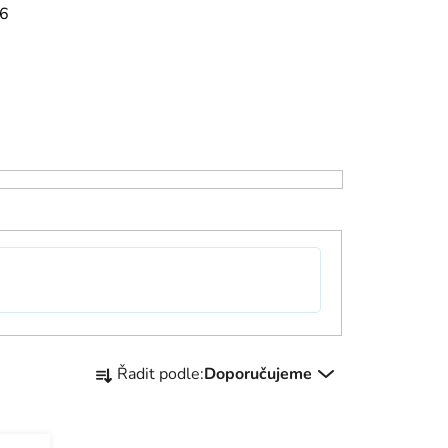
16
Ř
Řadit podle:
Doporučujeme
a
z
e