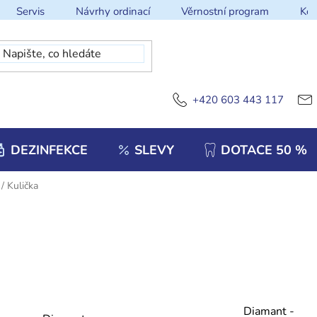
Servis
Návrhy ordinací
Věrnostní program
Kon
+420 603 443 117
DEZINFEKCE
SLEVY
DOTACE 50 %
/
Kulička
Diamant -