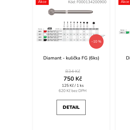
Akce
Akce
Kód:
F000134200900
t
ů
–10 %
Diamant - kulička FG (6ks)
D
834 Kč
750 Kč
Měrná
125 Kč / 1 ks
cena:
620 Kč bez DPH
DETAIL