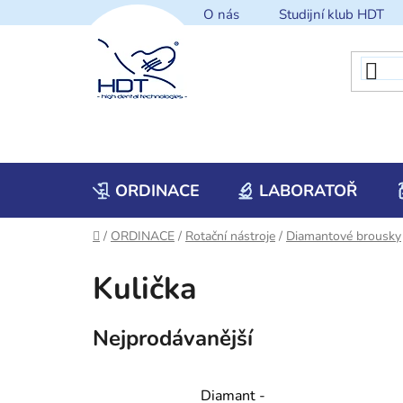
Přejít
O nás
Studijní klub HDT
na
obsah
ORDINACE
LABORATOŘ
Domů
/
ORDINACE
/
Rotační nástroje
/
Diamantové brousky
Kulička
Nejprodávanější
Diamant -