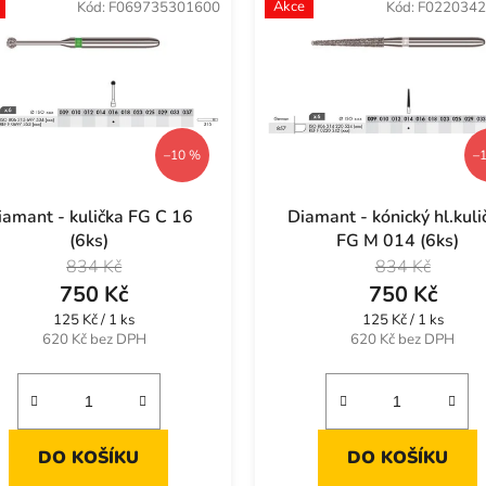
Akce
Kód:
F069735301600
Kód:
F0220342
–10 %
–
iamant - kulička FG C 16
Diamant - kónický hl.kuli
(6ks)
FG M 014 (6ks)
834 Kč
834 Kč
750 Kč
750 Kč
Měrná
Měrná
125 Kč / 1 ks
125 Kč / 1 ks
cena:
cena:
620 Kč bez DPH
620 Kč bez DPH
DO KOŠÍKU
DO KOŠÍKU