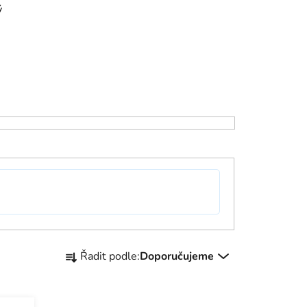
ý
Ř
Řadit podle:
Doporučujeme
a
z
e