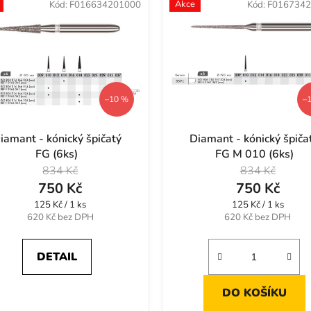
Akce
Kód:
F016634201000
Kód:
F0167342
–10 %
–
iamant - kónický špičatý
Diamant - kónický špiča
FG (6ks)
FG M 010 (6ks)
834 Kč
834 Kč
750 Kč
750 Kč
Měrná
Měrná
125 Kč / 1 ks
125 Kč / 1 ks
cena:
cena:
620 Kč bez DPH
620 Kč bez DPH
DETAIL
DO KOŠÍKU