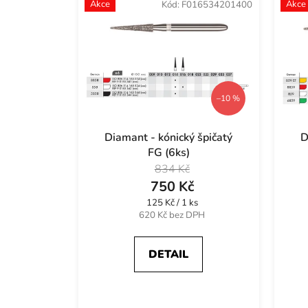
Akce
Akce
Kód:
F016534201400
t
ů
–10 %
Diamant - kónický špičatý
D
FG (6ks)
834 Kč
750 Kč
Měrná
125 Kč / 1 ks
cena:
620 Kč bez DPH
DETAIL