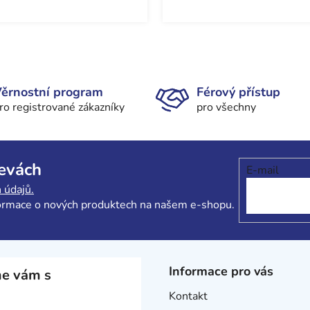
O
v
l
ěrnostní program
Férový přístup
á
ro registrované zákazníky
pro všechny
d
a
c
í
levách
E-mail
p
r
 údajů.
v
formace o nových produktech na našem e-shopu.
k
y
v
ý
Informace pro vás
e vám s
p
i
Kontakt