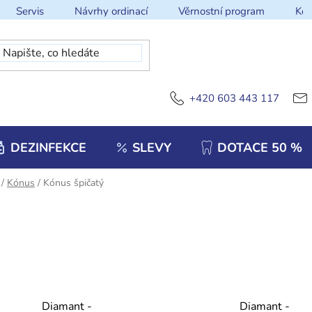
Servis
Návrhy ordinací
Věrnostní program
Kon
+420 603 443 117
DEZINFEKCE
SLEVY
DOTACE 50 %
/
Kónus
/
Kónus špičatý
Diamant -
Diamant -