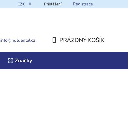
Registrace
CZK
Přihlášení
takt
PRÁZDNÝ KOŠÍK
info
@
hdtdental.cz
NÁKUPNÍ
Značky
KOŠÍK