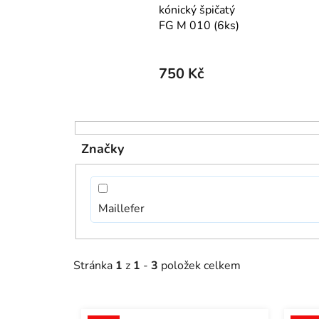
kónický špičatý
FG M 010 (6ks)
750 Kč
V
ý
Značky
p
i
s
Maillefer
p
r
o
Stránka
1
z
1
-
3
položek celkem
d
u
k