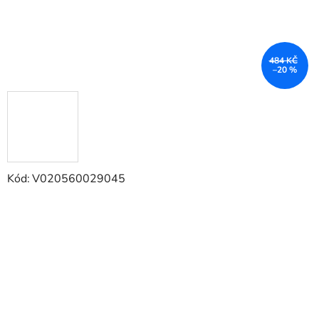
484 KČ
–20 %
Kód:
V020560029045