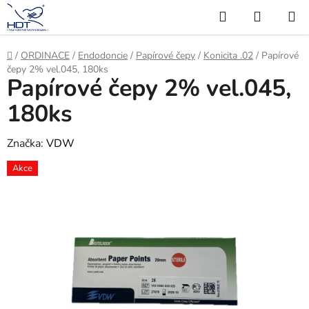
Přejít
Hledat
NÁKUP
na
KOŠÍK
obsah
Domů
/
ORDINACE
/
Endodoncie
/
Papírové čepy
/
Konicita .02
/
Papírové
čepy 2% vel.045, 180ks
Papírové čepy 2% vel.045,
180ks
Značka:
VDW
Akce