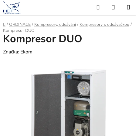
Přejít
Hledat
NÁKUP
na
KOŠÍK
obsah
Domů
/
ORDINACE
/
Kompresory, odsávání
/
Kompresory s odsávačkou
/
Kompresor DUO
Kompresor DUO
Značka:
Ekom