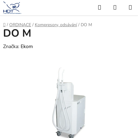
Přejít
Hledat
NÁKUP
na
KOŠÍK
obsah
Domů
/
ORDINACE
/
Kompresory, odsávání
/
DO M
DO M
Značka:
Ekom