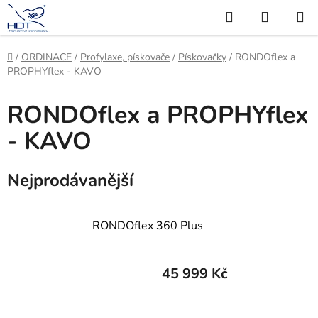
Přejít
Hledat
NÁKUP
na
KOŠÍK
obsah
Domů
/
ORDINACE
/
Profylaxe, pískovače
/
Pískovačky
/
RONDOflex a
PROPHYflex - KAVO
RONDOflex a PROPHYflex
- KAVO
Nejprodávanější
RONDOflex 360 Plus
45 999 Kč