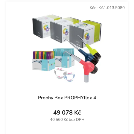
e
r
Kód:
KA1.013.5080
n
o
í
d
p
u
r
k
o
t
d
ů
u
k
t
ů
Prophy Box PROPHYflex 4
49 078 Kč
40 560 Kč bez DPH