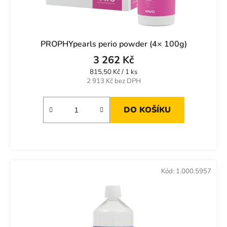
PROPHYpearls perio powder (4× 100g)
3 262 Kč
Měrná
815,50 Kč / 1 ks
cena:
2 913 Kč bez DPH
DO KOŠÍKU
Kód:
1.000.5957