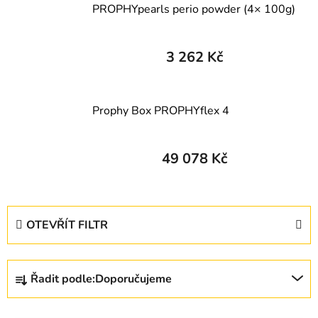
PROPHYpearls perio powder (4× 100g)
3 262 Kč
Prophy Box PROPHYflex 4
49 078 Kč
V
OTEVŘÍT FILTR
ý
p
Ř
i
Řadit podle:
Doporučujeme
a
s
z
p