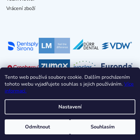
Vrácení zboží
Tento web používá soubory cookie. Dalším procházením
tohoto webu vyjadřujete souhlas s jejich používáním.
Více
informací.
Nastavení
Vytvořil Shoptet
Odmítnout
Souhlasím
Copyright 2026
HDT s.r.o.
. Všechna práva vyhrazena.
Upravit nastavení cookies