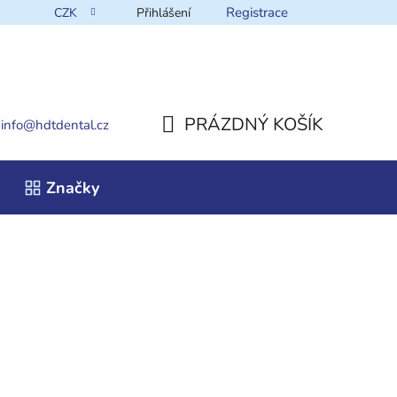
Registrace
CZK
Přihlášení
takt
PRÁZDNÝ KOŠÍK
info
@
hdtdental.cz
NÁKUPNÍ
Značky
KOŠÍK