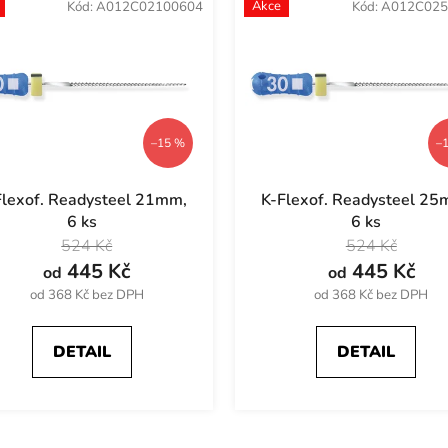
Akce
Kód:
A012C02100604
Kód:
A012C025
–15 %
–
Flexof. Readysteel 21mm,
K-Flexof. Readysteel 25
6 ks
6 ks
524 Kč
524 Kč
445 Kč
445 Kč
od
od
od 368 Kč bez DPH
od 368 Kč bez DPH
DETAIL
DETAIL