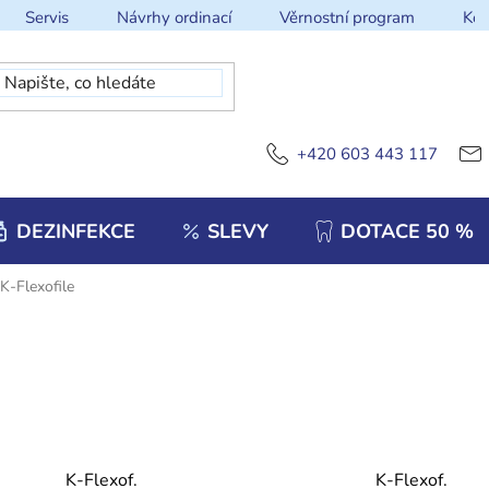
Servis
Návrhy ordinací
Věrnostní program
Kon
+420 603 443 117
DEZINFEKCE
SLEVY
DOTACE 50 %
K-Flexofile
K-Flexof.
K-Flexof.