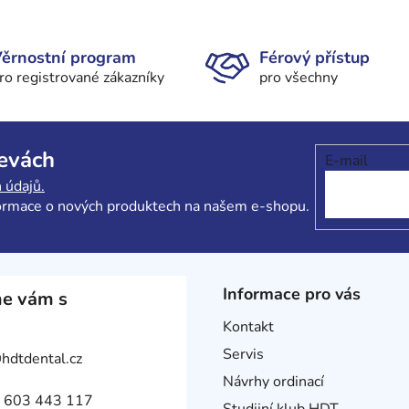
O
v
l
ěrnostní program
Férový přístup
á
ro registrované zákazníky
pro všechny
d
a
c
í
levách
E-mail
p
r
 údajů.
v
formace o nových produktech na našem e-shopu.
k
y
v
ý
Informace pro vás
e vám s
p
i
Kontakt
s
Servis
@
hdtdental.cz
u
Návrhy ordinací
 603 443 117
Studijní klub HDT