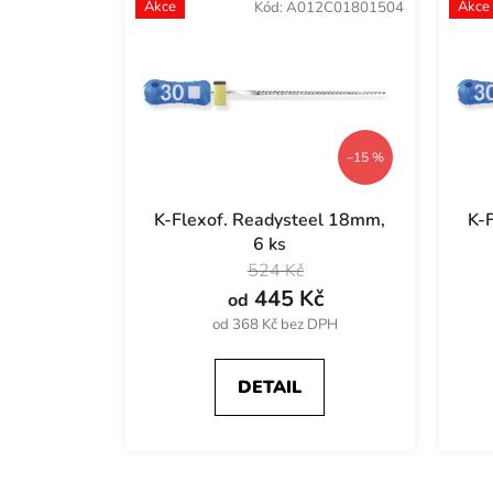
Akce
Akce
Kód:
A012C01801504
t
ů
–15 %
K-Flexof. Readysteel 18mm,
K-
6 ks
524 Kč
445 Kč
od
od 368 Kč bez DPH
DETAIL