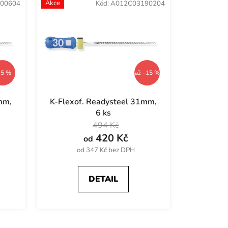
Akce
00604
Kód:
A012C03190204
n
í
p
r
o
d
15 %
až –15 %
u
k
mm,
K-Flexof. Readysteel 31mm,
t
6 ks
ů
494 Kč
420 Kč
od
od 347 Kč bez DPH
DETAIL