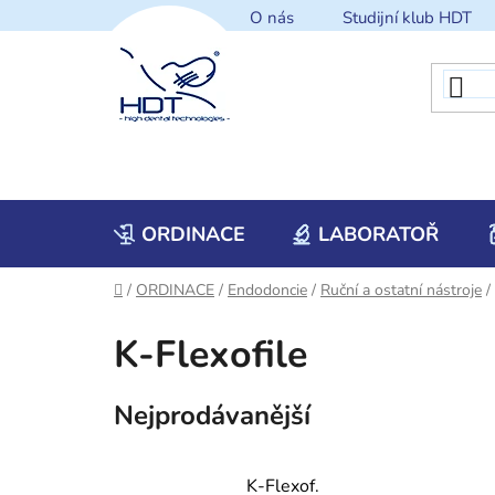
Přejít
O nás
Studijní klub HDT
na
obsah
ORDINACE
LABORATOŘ
Domů
/
ORDINACE
/
Endodoncie
/
Ruční a ostatní nástroje
/
K-Flexofile
Nejprodávanější
K-Flexof.