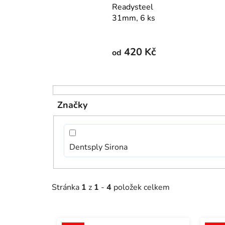
Readysteel
31mm, 6 ks
420 Kč
od
V
ý
Značky
p
i
s
Dentsply Sirona
p
r
o
Stránka
1
z
1
-
4
položek celkem
d
u
k