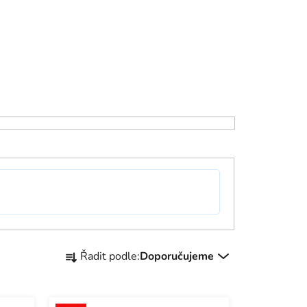
Ř
Řadit podle:
Doporučujeme
a
z
e