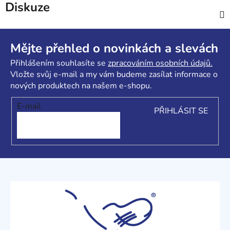
Diskuze
Z
á
Mějte přehled o novinkách a slevách
p
Přihlášením souhlasíte se
zpracováním osobních údajů.
a
Vložte svůj e-mail a my vám budeme zasílat informace o
t
nových produktech na našem e-shopu.
í
E-mail
PŘIHLÁSIT SE