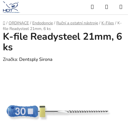
Přejít
Hledat
NÁKUP
na
KOŠÍK
obsah
Domů
/
ORDINACE
/
Endodoncie
/
Ruční a ostatní nástroje
/
K-Files
/
K-
file Readysteel 21mm, 6 ks
K-file Readysteel 21mm, 6
ks
Značka:
Dentsply Sirona