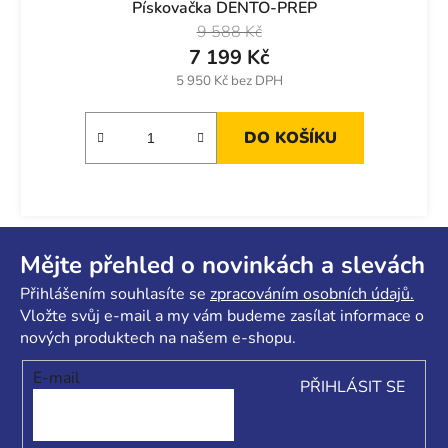
Pískovačka DENTO-PREP
9 588 Kč
7 199 Kč
5 950 Kč bez DPH
DO KOŠÍKU
Z
á
Mějte přehled o novinkách a slevách
p
Přihlášením souhlasíte se
zpracováním osobních údajů.
a
Vložte svůj e-mail a my vám budeme zasílat informace o
t
nových produktech na našem e-shopu.
í
E-mail
PŘIHLÁSIT SE