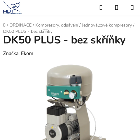
Přejít
Hledat
NÁKUP
na
KOŠÍK
obsah
Domů
/
ORDINACE
/
Kompresory, odsávání
/
Jednoválcové kompresory
/
DK50 PLUS - bez skříňky
DK50 PLUS - bez skříňky
Značka:
Ekom