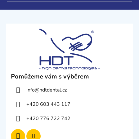
Pomůžeme vám s výběrem
info
@
hdtdental.cz
+420 603 443 117
+420 776 722 742