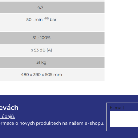
levách
E-mail
 údajů.
formace o nových produktech na našem e-shopu.