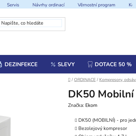
Servis
Návrhy ordinací
Věrnostní program
Kon
DEZINFEKCE
SLEVY
DOTACE 50 %
Domů
/
ORDINACE
/
Kompresory, odsáv
DK50 Mobilní
Značka:
Ekom
DK50
(MOBILNÍ) - pro jed
Bezolejový kompresor