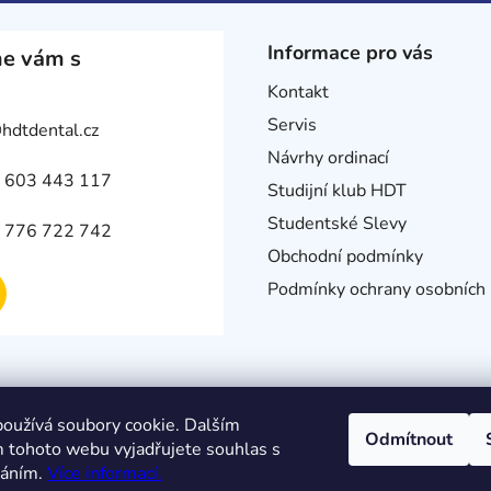
Informace pro vás
e vám s
Kontakt
Servis
@
hdtdental.cz
Návrhy ordinací
 603 443 117
Studijní klub HDT
Studentské Slevy
 776 722 742
Obchodní podmínky
Podmínky ochrany osobních 
oužívá soubory cookie. Dalším
Odmítnout
 tohoto webu vyjadřujete souhlas s
váním.
Více informací.