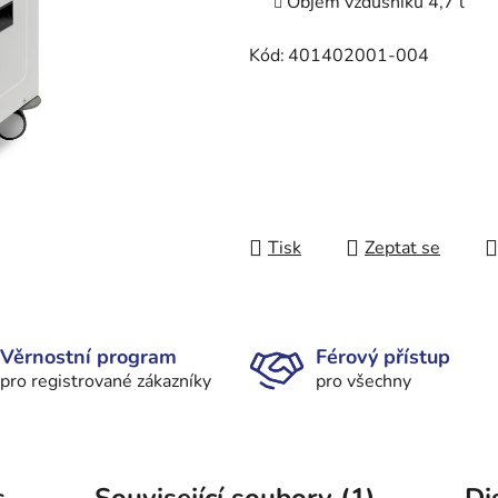
Objem vzdušníku 4,7 l
Kód:
401402001-004
Tisk
Zeptat se
Věrnostní program
Férový přístup
pro registrované zákazníky
pro všechny
s
Související soubory (1)
Di