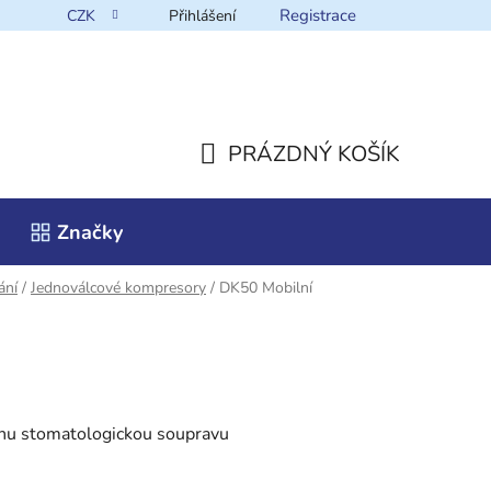
Registrace
CZK
Přihlášení
takt
PRÁZDNÝ KOŠÍK
NÁKUPNÍ
Značky
KOŠÍK
ání
/
Jednoválcové kompresory
/
DK50 Mobilní
nu stomatologickou soupravu