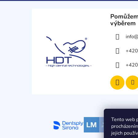
í
Pomůžem
výběrem
info
+420
+420
Tento web p
procházením
jejich použí