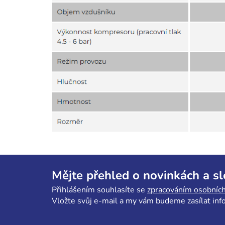
Z
á
Mějte přehled o novinkách a s
p
Přihlášením souhlasíte se
zpracováním osobních
a
Vložte svůj e-mail a my vám budeme zasílat in
t