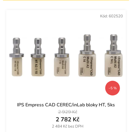
z
p
e
r
Kód:
602520
n
o
í
d
p
u
r
k
o
t
d
ů
u
k
t
ů
–5 %
IPS Empress CAD CEREC/inLab bloky HT, 5ks
2 929 Kč
2 782 Kč
2 484 Kč bez DPH