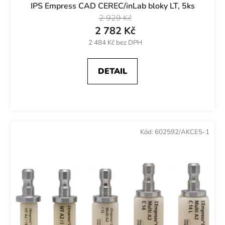
IPS Empress CAD CEREC/inLab bloky LT, 5ks
2 929 Kč
2 782 Kč
2 484 Kč bez DPH
DETAIL
Kód:
602592/AKCE5-1