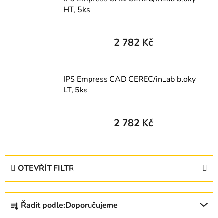
HT, 5ks
2 782 Kč
IPS Empress CAD CEREC/inLab bloky
LT, 5ks
2 782 Kč
V
OTEVŘÍT FILTR
ý
p
Ř
i
Řadit podle:
Doporučujeme
a
s