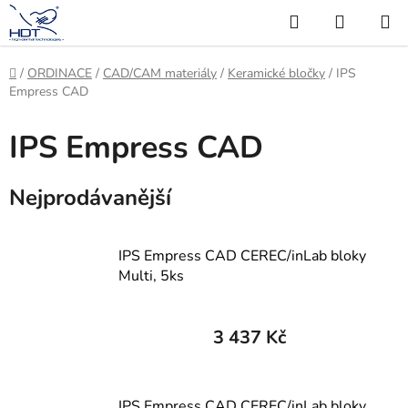
Přejít
Hledat
NÁKUP
na
KOŠÍK
obsah
Domů
/
ORDINACE
/
CAD/CAM materiály
/
Keramické bločky
/
IPS
Empress CAD
IPS Empress CAD
Nejprodávanější
IPS Empress CAD CEREC/inLab bloky
Multi, 5ks
3 437 Kč
IPS Empress CAD CEREC/inLab bloky