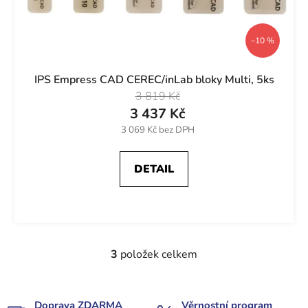
–10 %
IPS Empress CAD CEREC/inLab bloky Multi, 5ks
3 819 Kč
3 437 Kč
3 069 Kč bez DPH
DETAIL
3
položek celkem
O
v
l
á
Doprava ZDARMA
Věrnostní program