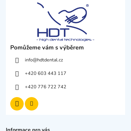
Pomůžeme vám s výběrem
info
@
hdtdental.cz
+420 603 443 117
+420 776 722 742
Informace pro vás