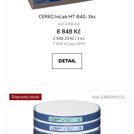
CEREC/inLab HT B40, 3ks
10 790 Kč
8 848 Kč
Měrná
2 949,33 Kč / 1 ks
cena:
7 900 Kč bez DPH
DETAIL
Doprodej zásob
Kód:
5366091012