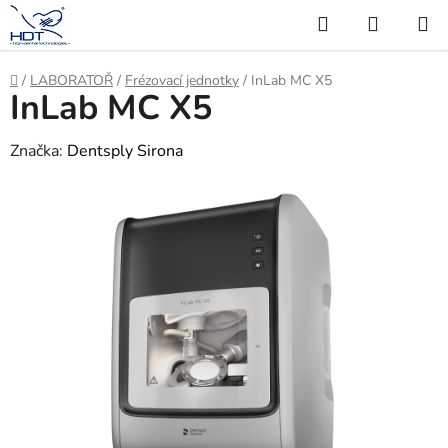
Přejít
Hledat
NÁKUP
na
KOŠÍK
obsah
Domů
/
LABORATOŘ
/
Frézovací jednotky
/
InLab MC X5
InLab MC X5
Značka:
Dentsply Sirona