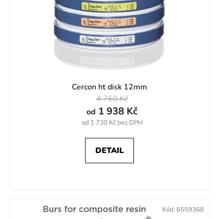
Cercon ht disk 12mm
4 760 Kč
1 938 Kč
od
od 1 730 Kč bez DPH
DETAIL
Kód:
6559368