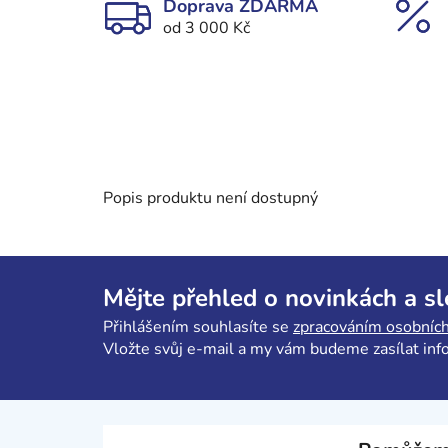
Doprava ZDARMA
od 3 000 Kč
Popis produktu není dostupný
Z
á
Mějte přehled o novinkách a s
p
Přihlášením souhlasíte se
zpracováním osobních
a
Vložte svůj e-mail a my vám budeme zasílat in
t
í