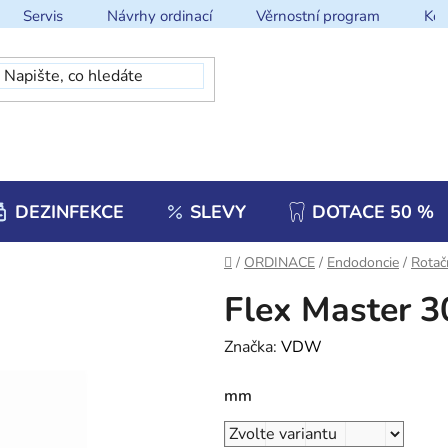
Servis
Návrhy ordinací
Věrnostní program
Kon
DEZINFEKCE
SLEVY
DOTACE 50 %
Domů
/
ORDINACE
/
Endodoncie
/
Rotač
Flex Master 30
Značka:
VDW
mm