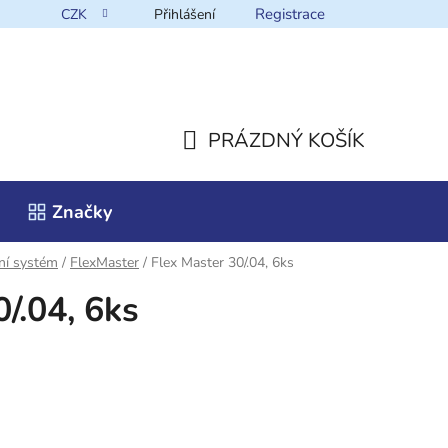
Registrace
CZK
Přihlášení
takt
PRÁZDNÝ KOŠÍK
NÁKUPNÍ
Značky
KOŠÍK
ní systém
/
FlexMaster
/
Flex Master 30/.04, 6ks
/.04, 6ks