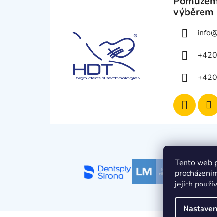
Pomůžem
výběrem
info
+420
+420
Tento web p
procházením
jejich použí
Nastaven