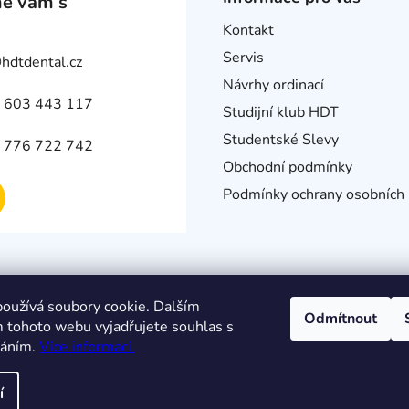
e vám s
Kontakt
Servis
@
hdtdental.cz
Návrhy ordinací
 603 443 117
Studijní klub HDT
Studentské Slevy
 776 722 742
Obchodní podmínky
Podmínky ochrany osobních 
oužívá soubory cookie. Dalším
Odmítnout
 tohoto webu vyjadřujete souhlas s
váním.
Více informací.
í