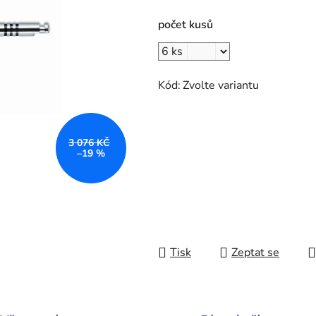
počet kusů
Kód:
Zvolte variantu
3 076 KČ
–19 %
Tisk
Zeptat se