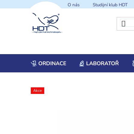
Přejít
O nás
Studijní klub HDT
na
obsah
ORDINACE
LABORATOŘ
Akce