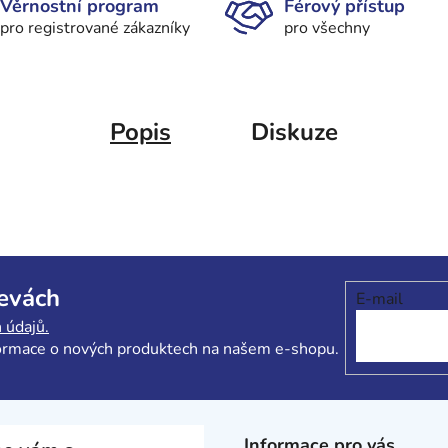
Věrnostní program
Férový přístup
pro registrované zákazníky
pro všechny
Popis
Diskuze
levách
E-mail
 údajů.
formace o nových produktech na našem e-shopu.
Informace pro vás