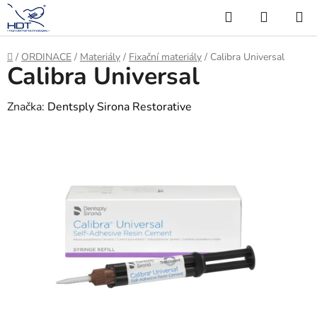
Přejít
Hledat
NÁKUP
na
KOŠÍK
obsah
Domů
/
ORDINACE
/
Materiály
/
Fixační materiály
/
Calibra Universal
Calibra Universal
Značka:
Dentsply Sirona Restorative