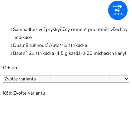
4 479
KČ
–10 %
Samoadhezivní pryskyřičný cement pro téměř všechny
indikace
Duálně tuhnoucí AutoMix stříkačka
Balení: 2x stříkačka (4,5 g každá) a 20 míchacích kanyl
Odstín
Kód:
Zvolte variantu