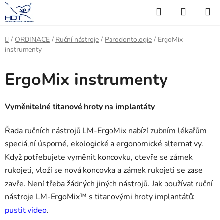
Přejít
Hledat
NÁKUP
na
KOŠÍK
obsah
Domů
/
ORDINACE
/
Ruční nástroje
/
Parodontologie
/
ErgoMix
instrumenty
ErgoMix instrumenty
Vyměnitelné titanové hroty na implantáty
Řada ručních nástrojů LM-ErgoMix nabízí zubním lékařům
speciální úsporné, ekologické a ergonomické alternativy.
Když potřebujete vyměnit koncovku, otevře se zámek
rukojeti, vloží se nová koncovka a zámek rukojeti se zase
zavře. Není třeba žádných jiných nástrojů. Jak používat ruční
nástroje LM-ErgoMix™ s titanovými hroty implantátů:
pustit video
.