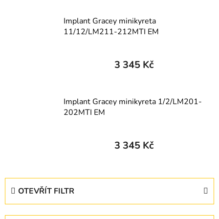
Implant Gracey minikyreta
11/12/LM211-212MTI EM
3 345 Kč
Implant Gracey minikyreta 1/2/LM201-
202MTI EM
3 345 Kč
V
OTEVŘÍT FILTR
ý
p