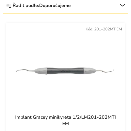
Ř
i
Řadit podle:
Doporučujeme
a
s
z
p
e
r
Kód:
201-202MTIEM
n
o
í
d
p
u
r
k
o
t
d
ů
u
k
t
ů
Implant Gracey minikyreta 1/2/LM201-202MTI
EM