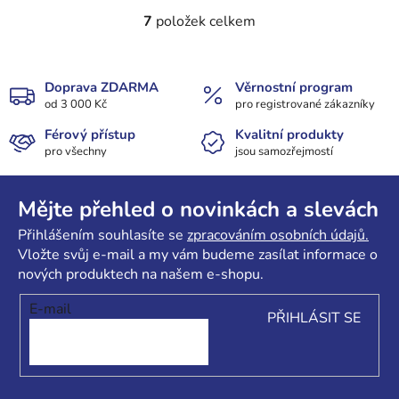
7
položek celkem
O
v
l
á
Doprava ZDARMA
Věrnostní program
od 3 000 Kč
d
pro registrované zákazníky
a
Férový přístup
Kvalitní produkty
c
pro všechny
jsou samozřejmostí
í
Z
p
r
á
Mějte přehled o novinkách a slevách
v
p
Přihlášením souhlasíte se
zpracováním osobních údajů.
k
a
Vložte svůj e-mail a my vám budeme zasílat informace o
y
t
nových produktech na našem e-shopu.
v
í
ý
E-mail
PŘIHLÁSIT SE
p
i
s
u