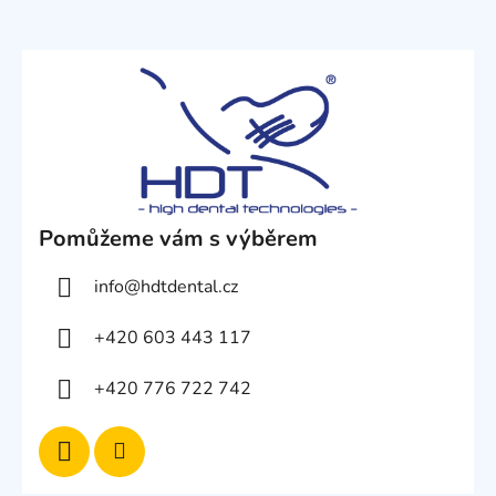
Pomůžeme vám s výběrem
info
@
hdtdental.cz
+420 603 443 117
+420 776 722 742