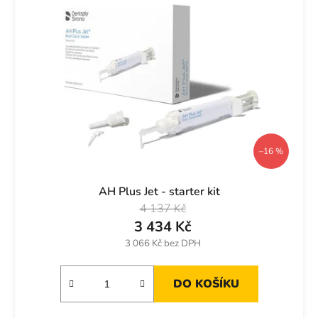
í
d
p
u
r
k
o
t
d
ů
u
k
t
ů
–16 %
AH Plus Jet - starter kit
4 137 Kč
3 434 Kč
3 066 Kč bez DPH
DO KOŠÍKU