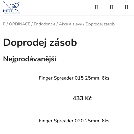
Přejít
Hledat
NÁKUP
na
KOŠÍK
obsah
Domů
/
ORDINACE
/
Endodoncie
/
Akce a slevy
/
Doprodej zásob
Doprodej zásob
Nejprodávanější
Finger Spreader 015 25mm, 6ks
433 Kč
Finger Spreader 020 25mm, 6ks