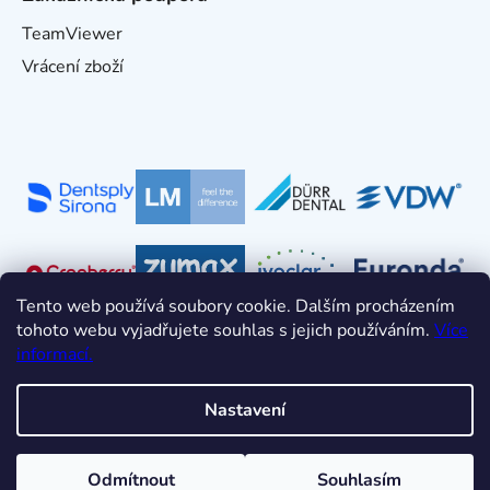
TeamViewer
Vrácení zboží
Tento web používá soubory cookie. Dalším procházením
tohoto webu vyjadřujete souhlas s jejich používáním.
Více
informací.
Nastavení
Vytvořil Shoptet
Odmítnout
Souhlasím
Copyright 2026
HDT s.r.o.
. Všechna práva vyhrazena.