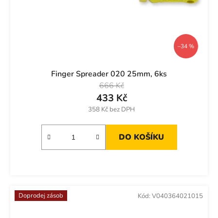
–34 %
Finger Spreader 020 25mm, 6ks
666 Kč
433 Kč
358 Kč bez DPH
DO KOŠÍKU
Doprodej zásob
Kód:
V040364021015