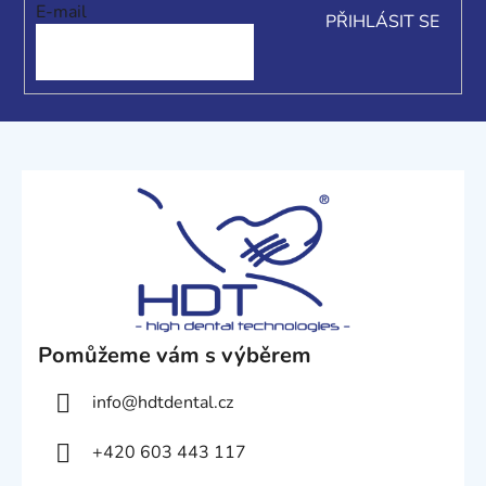
í
ý
E-mail
PŘIHLÁSIT SE
p
i
s
u
Pomůžeme vám s výběrem
info
@
hdtdental.cz
+420 603 443 117