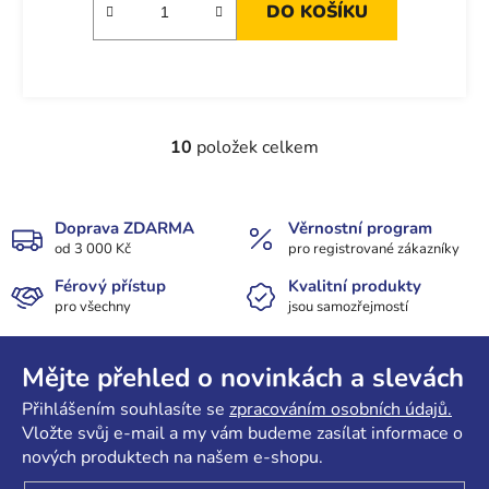
DO KOŠÍKU
10
položek celkem
O
v
l
á
Doprava ZDARMA
Věrnostní program
od 3 000 Kč
d
pro registrované zákazníky
a
Férový přístup
Kvalitní produkty
c
pro všechny
jsou samozřejmostí
í
Z
p
r
á
Mějte přehled o novinkách a slevách
v
p
Přihlášením souhlasíte se
zpracováním osobních údajů.
k
a
Vložte svůj e-mail a my vám budeme zasílat informace o
y
t
nových produktech na našem e-shopu.
v