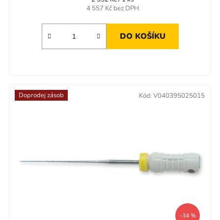
cena:
4 557 Kč bez DPH
DO KOŠÍKU
Doprodej zásob
Kód:
V040395025015
–34 %