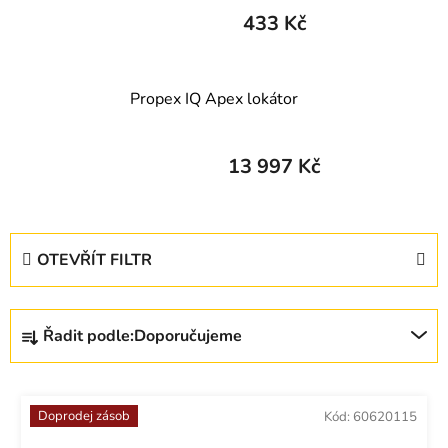
433 Kč
Propex IQ Apex lokátor
13 997 Kč
V
OTEVŘÍT FILTR
ý
p
Ř
i
Řadit podle:
Doporučujeme
a
s
z
p
e
r
Doprodej zásob
Kód:
60620115
n
o