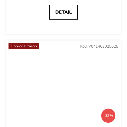
DETAIL
Doprodej zásob
Kód:
V041463025025
–32 %