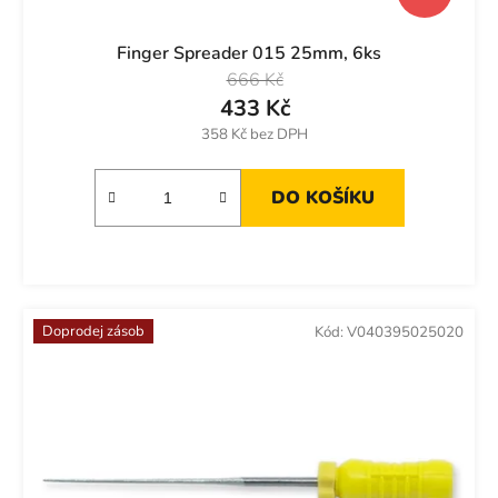
Finger Spreader 015 25mm, 6ks
666 Kč
433 Kč
358 Kč bez DPH
DO KOŠÍKU
Doprodej zásob
Kód:
V040395025020