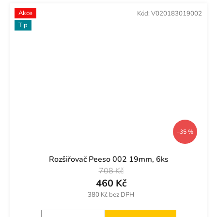
Akce
Kód:
V020183019002
Tip
–35 %
Rozšiřovač Peeso 002 19mm, 6ks
708 Kč
460 Kč
380 Kč bez DPH