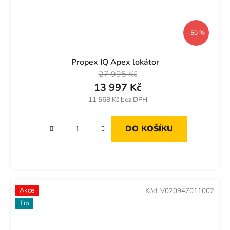
–50 %
Propex IQ Apex lokátor
27 995 Kč
13 997 Kč
11 568 Kč bez DPH
DO KOŠÍKU
Akce
Kód:
V020947011002
Tip