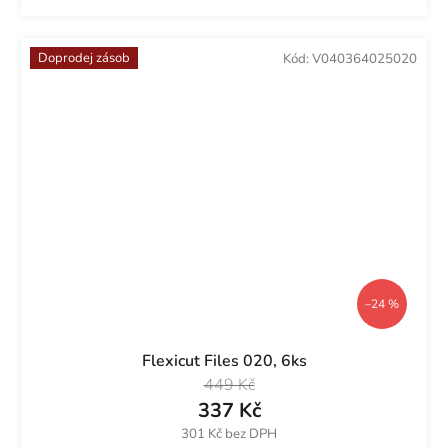
Doprodej zásob
Kód:
V040364025020
–24 %
Flexicut Files 020, 6ks
449 Kč
337 Kč
301 Kč bez DPH