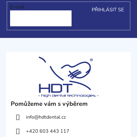
í
E-mail
PŘIHLÁSIT SE
Pomůžeme vám s výběrem
info
@
hdtdental.cz
+420 603 443 117