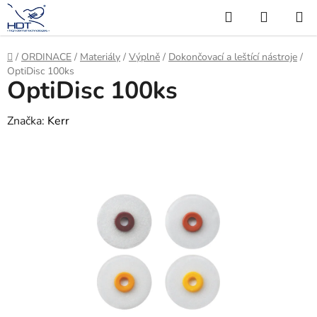
Přejít
Hledat
NÁKUP
na
KOŠÍK
obsah
Domů
/
ORDINACE
/
Materiály
/
Výplně
/
Dokončovací a leštící nástroje
/
OptiDisc 100ks
OptiDisc 100ks
Značka:
Kerr