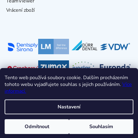
TeamViewer
Vrácení zboží
Tento web používá soubory cookie. Dalším procházením
tohoto webu vyjadřujete souhlas s jejich používáním.
Více
informací.
Nastavení
Vytvořil Shoptet
Odmítnout
Souhlasím
Copyright 2026
HDT s.r.o.
. Všechna práva vyhrazena.
Upravit nastavení cookies