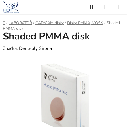
Přejít
Hledat
NÁKUP
na
KOŠÍK
obsah
Domů
/
LABORATOŘ
/
CAD/CAM disky
/
Disky PMMA, VOSK
/
Shaded
PMMA disk
Shaded PMMA disk
Značka:
Dentsply Sirona