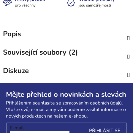
pro všechny
jsou samozřejmostí
Popis
Související soubory (2)
Diskuze
Z
á
Mějte přehled o novinkách a slevách
p
Přihlášením souhlasíte se
zpracováním osobních údajů.
a
Vložte svůj e-mail a my vám budeme zasílat informace o
t
nových produktech na našem e-shopu.
í
E-mail
PŘIHLÁSIT SE