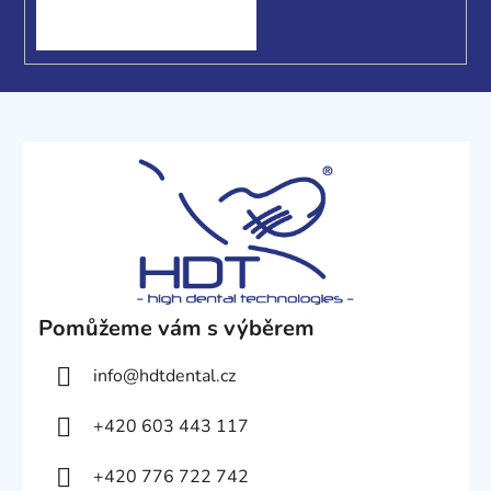
Pomůžeme vám s výběrem
info
@
hdtdental.cz
+420 603 443 117
+420 776 722 742