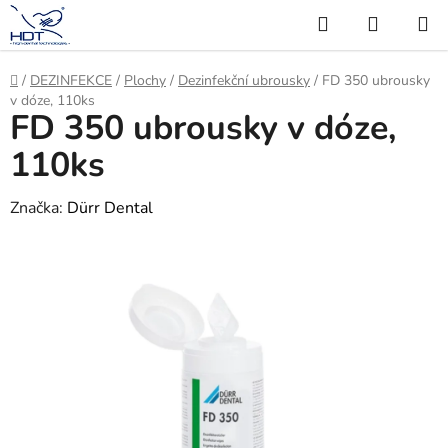
Přejít
Hledat
NÁKUP
na
KOŠÍK
obsah
Domů
/
DEZINFEKCE
/
Plochy
/
Dezinfekční ubrousky
/
FD 350 ubrousky
v dóze, 110ks
FD 350 ubrousky v dóze,
110ks
Značka:
Dürr Dental