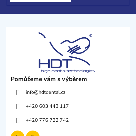
Pomůžeme vám s výběrem
info
@
hdtdental.cz
+420 603 443 117
+420 776 722 742