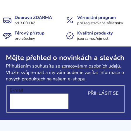
Doprava ZDARMA
Věrnostní program
od 3 000 Kč
pro registrované zákazníky
Férový přístup
Kvalitní produkty
pro všechny
jsou samozřejmostí
Z
á
Mějte přehled o novinkách a slevách
p
Přihlášením souhlasíte se
zpracováním osobních údajů.
a
Vložte svůj e-mail a my vám budeme zasílat informace o
t
nových produktech na našem e-shopu.
í
E-mail
PŘIHLÁSIT SE