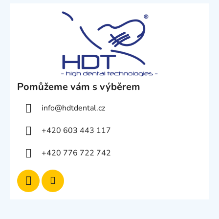
Pomůžeme vám s výběrem
info
@
hdtdental.cz
+420 603 443 117
+420 776 722 742