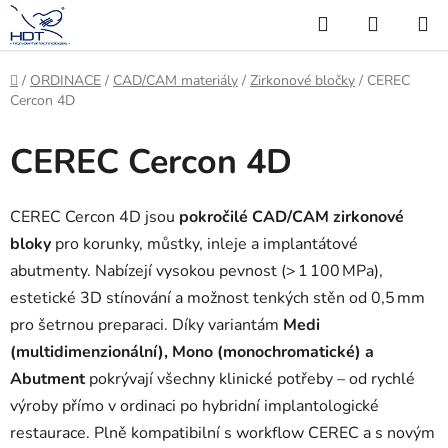
Přejít
Hledat
NÁKUP
na
KOŠÍK
obsah
Domů
/
ORDINACE
/
CAD/CAM materiály
/
Zirkonové bločky
/
CEREC
Cercon 4D
CEREC Cercon 4D
CEREC Cercon 4D jsou
pokročilé CAD/CAM zirkonové
bloky
pro korunky, můstky, inleje a implantátové
abutmenty. Nabízejí vysokou pevnost (> 1 100 MPa),
estetické 3D stínování a možnost tenkých stěn od 0,5 mm
pro šetrnou preparaci. Díky variantám
Medi
(multidimenzionální), Mono (monochromatické) a
Abutment
pokrývají všechny klinické potřeby – od rychlé
výroby přímo v ordinaci po hybridní implantologické
restaurace. Plně kompatibilní s workflow CEREC a s novým