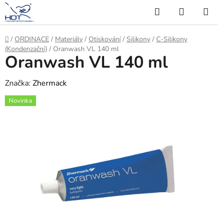
Přejít
Hledat
NÁKUP
na
KOŠÍK
obsah
Domů
/
ORDINACE
/
Materiály
/
Otiskování
/
Silikony
/
C-Silikony
(Kondenzační)
/
Oranwash VL 140 ml
Oranwash VL 140 ml
Značka:
Zhermack
Novinka