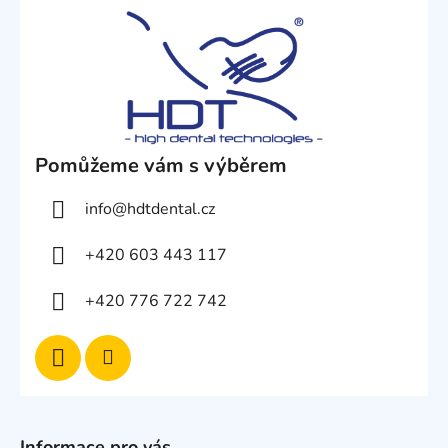
Pomůžeme vám s výběrem
info
@
hdtdental.cz
+420 603 443 117
+420 776 722 742
Informace pro vás