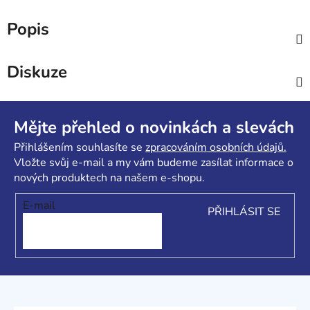
Popis
Diskuze
Z
á
Mějte přehled o novinkách a slevách
p
Přihlášením souhlasíte se
zpracováním osobních údajů.
a
Vložte svůj e-mail a my vám budeme zasílat informace o
t
nových produktech na našem e-shopu.
í
E-mail
PŘIHLÁSIT SE