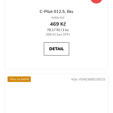
C-Pilot 012.5, 6ks
586 Kč
469 Kč
Měrná
78,17 Kč / 1 ks
cena:
388 Kč bez DPH
DETAIL
Více za méně
Kód:
V040368019015