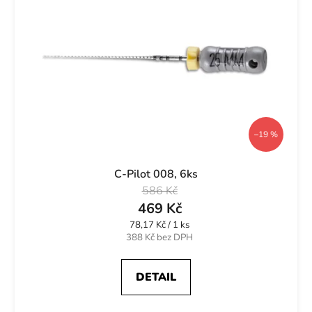
–19 %
C-Pilot 008, 6ks
586 Kč
469 Kč
Měrná
78,17 Kč / 1 ks
cena:
388 Kč bez DPH
DETAIL