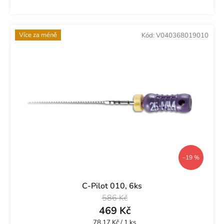
Více za méně
Kód:
V040368019010
–19 %
C-Pilot 010, 6ks
586 Kč
469 Kč
Měrná
78,17 Kč / 1 ks