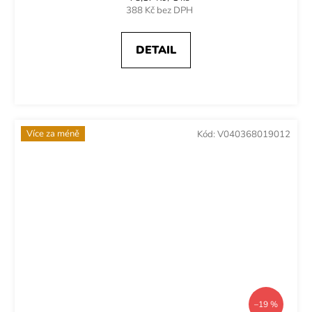
cena:
388 Kč bez DPH
DETAIL
Více za méně
Kód:
V040368019012
–19 %