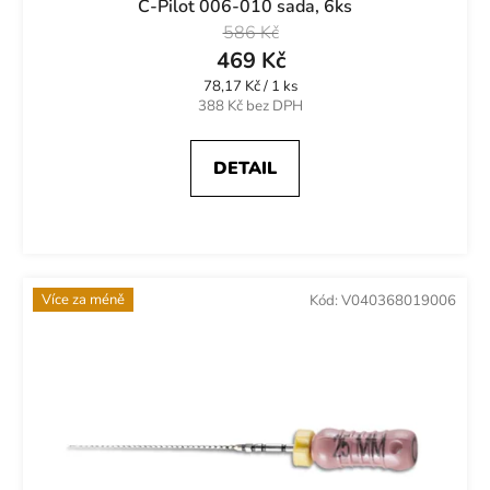
C-Pilot 006-010 sada, 6ks
586 Kč
469 Kč
Měrná
78,17 Kč / 1 ks
cena:
388 Kč bez DPH
DETAIL
Více za méně
Kód:
V040368019006