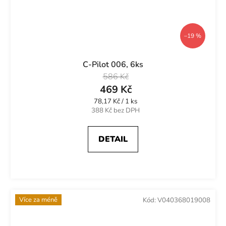
–19 %
C-Pilot 006, 6ks
586 Kč
469 Kč
Měrná
78,17 Kč / 1 ks
cena:
388 Kč bez DPH
DETAIL
Více za méně
Kód:
V040368019008