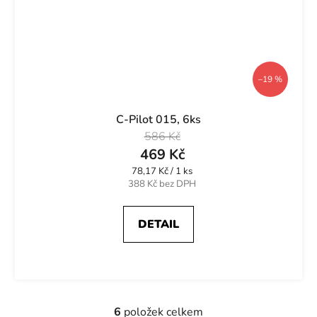
–19 %
C-Pilot 015, 6ks
586 Kč
469 Kč
Měrná
78,17 Kč / 1 ks
cena:
388 Kč bez DPH
DETAIL
6
položek celkem