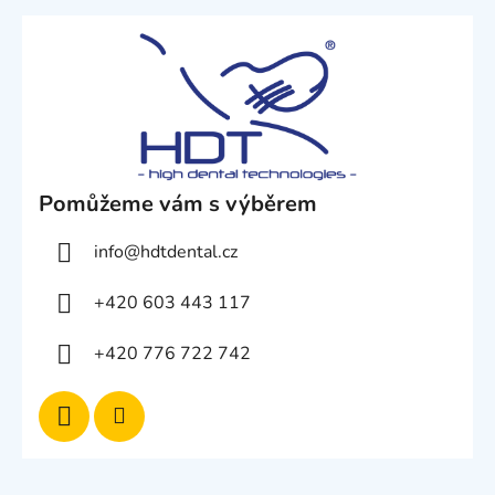
Pomůžeme vám s výběrem
info
@
hdtdental.cz
+420 603 443 117
+420 776 722 742