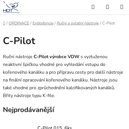
Přejít
Hledat
NÁKUP
na
KOŠÍK
obsah
Domů
/
ORDINACE
/
Endodoncie
/
Ruční a ostatní nástroje
/
C-Pilot
C-Pilot
Ruční nástroje
C-Pilot výrobce VDW
s vyztuženou
neaktivní špičkou vhodné pro vyhledání vstupu do
kořenového kanálku a pro přípravu cesty pro další nástroje
na finální opracování kořenového kanálku. Nástroje jsou
také vhodné pro zprůchodnění kalcifikovaných kanálků.
Břity nástroje typu K-file.
Nejprodávanější
C-Pilot 015, 6ks