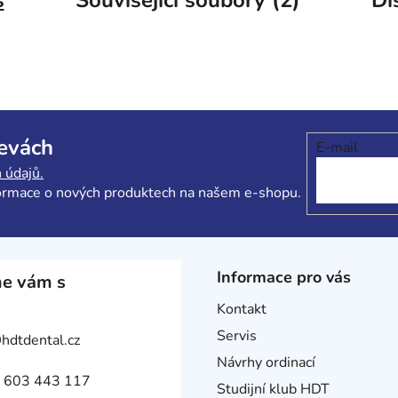
levách
E-mail
 údajů.
formace o nových produktech na našem e-shopu.
Informace pro vás
e vám s
Kontakt
Servis
@
hdtdental.cz
Návrhy ordinací
 603 443 117
Studijní klub HDT