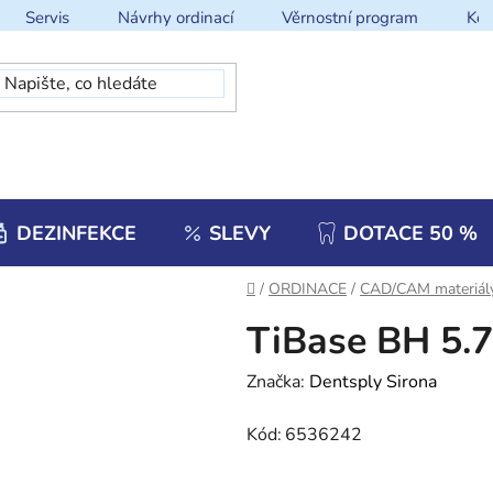
Servis
Návrhy ordinací
Věrnostní program
Kon
DEZINFEKCE
SLEVY
DOTACE 50 %
Domů
/
ORDINACE
/
CAD/CAM materiál
TiBase BH 5.
Značka:
Dentsply Sirona
Kód:
6536242