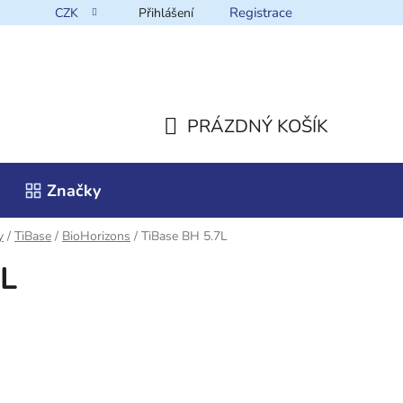
Registrace
CZK
Přihlášení
takt
PRÁZDNÝ KOŠÍK
NÁKUPNÍ
Značky
KOŠÍK
y
/
TiBase
/
BioHorizons
/
TiBase BH 5.7L
7L