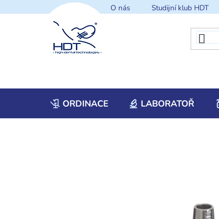
Přejít
O nás
Studijní klub HDT
na
obsah
ORDINACE
LABORATOŘ