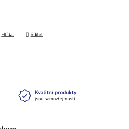
Hlídat
Sdílet
Kvalitní produkty
jsou samozřejmostí
skuze