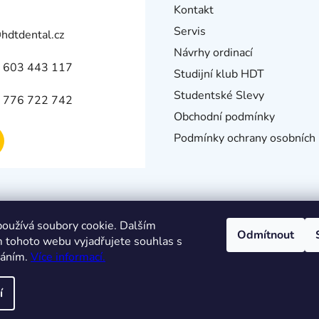
Kontakt
Servis
@
hdtdental.cz
Návrhy ordinací
 603 443 117
Studijní klub HDT
Studentské Slevy
 776 722 742
Obchodní podmínky
Podmínky ochrany osobních 
oužívá soubory cookie. Dalším
Odmítnout
 tohoto webu vyjadřujete souhlas s
váním.
Více informací.
í
azena.
Upravit nastavení cookies