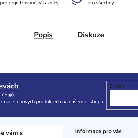
pro registrované zákazníky
pro všechny
Popis
Diskuze
levách
E-mail
 údajů.
formace o nových produktech na našem e-shopu.
Informace pro vás
e vám s