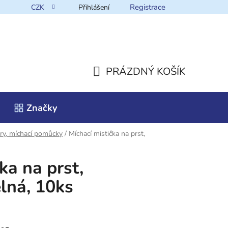
Registrace
CZK
Přihlášení
takt
PRÁZDNÝ KOŠÍK
NÁKUPNÍ
Značky
KOŠÍK
ry, míchací pomůcky
/
Míchací mistička na prst,
ka na prst,
lná, 10ks