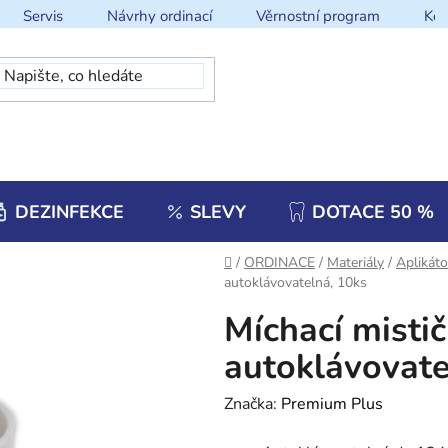
Servis
Návrhy ordinací
Věrnostní program
Kon
DEZINFEKCE
SLEVY
DOTACE 50 %
Domů
/
ORDINACE
/
Materiály
/
Aplikáto
autoklávovatelná, 10ks
Míchací mistič
autoklávovate
Značka:
Premium Plus