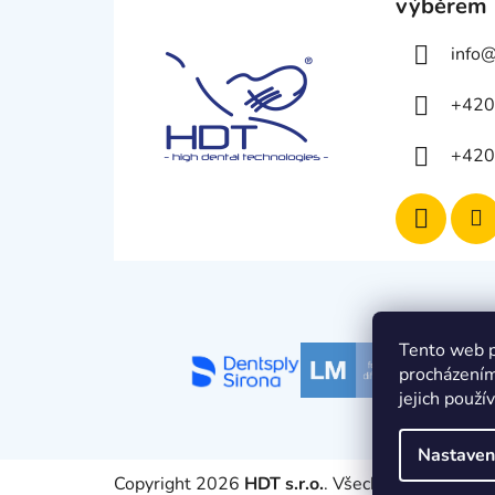
výběrem
info
+420
+420
Tento web p
procházením
jejich použí
Nastaven
Copyright 2026
HDT s.r.o.
. Všechna práva vyhr