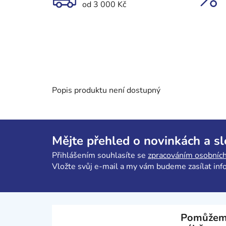
od 3 000 Kč
Popis produktu není dostupný
Z
á
Mějte přehled o novinkách a s
p
Přihlášením souhlasíte se
zpracováním osobních
a
Vložte svůj e-mail a my vám budeme zasílat in
t
í
Pomůžem