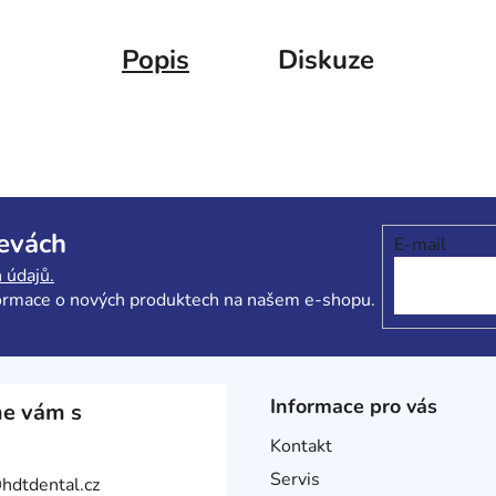
Popis
Diskuze
levách
E-mail
 údajů.
formace o nových produktech na našem e-shopu.
Informace pro vás
e vám s
Kontakt
Servis
@
hdtdental.cz