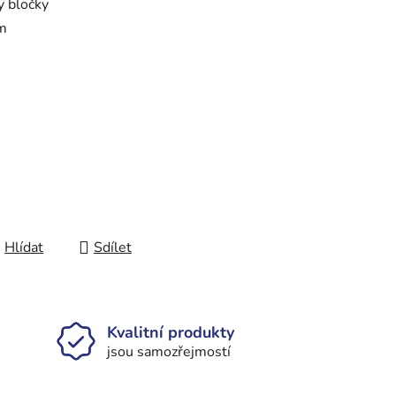
y bločky
mm
Hlídat
Sdílet
Kvalitní produkty
jsou samozřejmostí