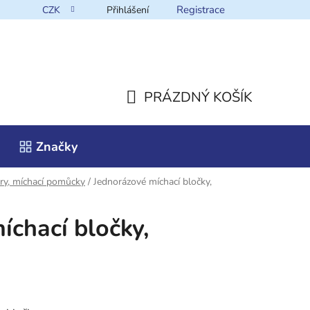
Registrace
CZK
Přihlášení
takt
PRÁZDNÝ KOŠÍK
NÁKUPNÍ
Značky
KOŠÍK
ry, míchací pomůcky
/
Jednorázové míchací bločky,
íchací bločky,