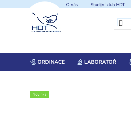
Přejít
O nás
Studijní klub HDT
na
obsah
ORDINACE
LABORATOŘ
Novinka