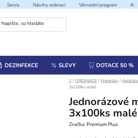
Servis
Návrhy ordinací
Věrnostní program
Kon
DEZINFEKCE
SLEVY
DOTACE 50 %
Domů
/
ORDINACE
/
Materiály
/
Aplikáto
3x100ks malé
Jednorázové m
3x100ks malé
Značka:
Premium Plus