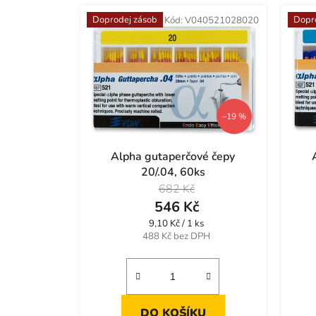
k
Doprodej zásob
Dopr
Kód:
V040521028020
t
ů
–19 %
Alpha gutaperčové čepy
20/.04, 60ks
682 Kč
546 Kč
Měrná
9,10 Kč / 1 ks
cena:
488 Kč bez DPH
DO KOŠÍKU