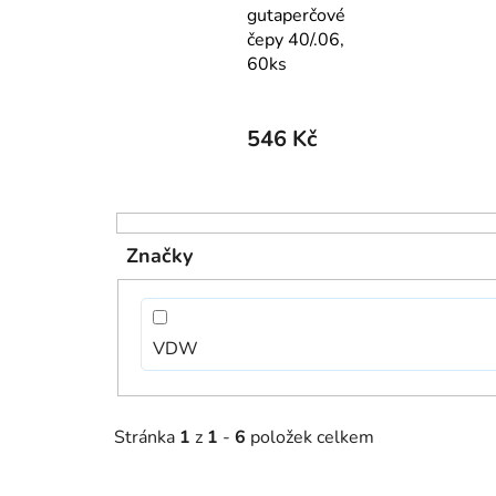
gutaperčové
čepy 40/.06,
60ks
546 Kč
V
ý
Značky
p
i
s
VDW
p
r
o
Stránka
1
z
1
-
6
položek celkem
d
u