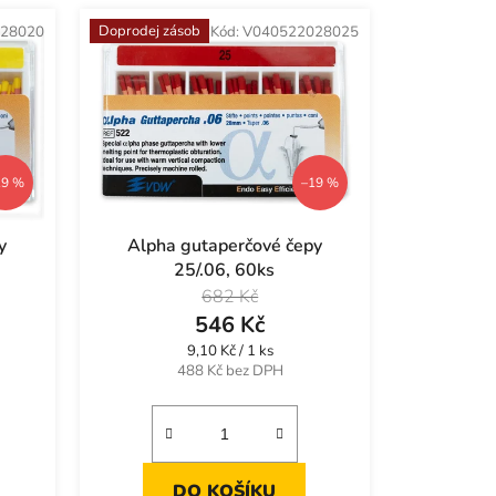
e
Doprodej zásob
28020
Kód:
V040522028025
n
í
p
r
o
d
19 %
–19 %
u
k
y
Alpha gutaperčové čepy
t
25/.06, 60ks
ů
682 Kč
546 Kč
Měrná
9,10 Kč / 1 ks
cena:
488 Kč bez DPH
DO KOŠÍKU