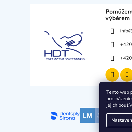
Pomůžem
výběrem
info
+420
+420
Tento web p
procházením
jejich použí
Nastaven