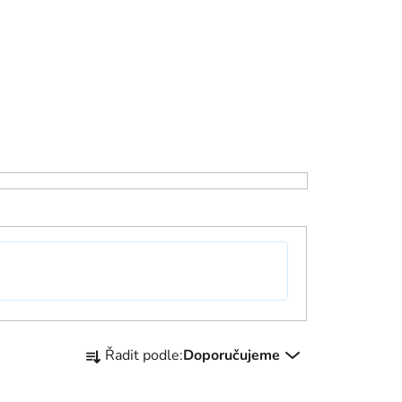
Ř
Řadit podle:
Doporučujeme
a
z