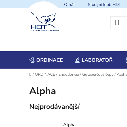
Přejít
O nás
Studijní klub HDT
na
obsah
ORDINACE
LABORATOŘ
Domů
/
ORDINACE
/
Endodoncie
/
Gutaperčové čepy
/
Alph
Alpha
Nejprodávanější
Alpha