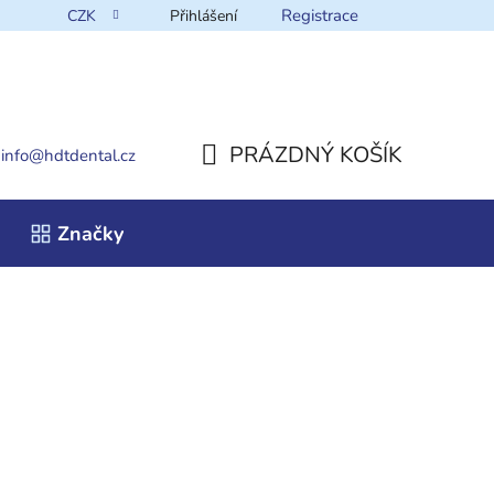
Registrace
CZK
Přihlášení
takt
PRÁZDNÝ KOŠÍK
info
@
hdtdental.cz
NÁKUPNÍ
Značky
KOŠÍK