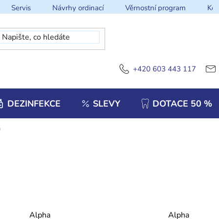
Servis
Návrhy ordinací
Věrnostní program
Kon
+420 603 443 117
DEZINFEKCE
SLEVY
DOTACE 50 %
a
Alpha
Alpha