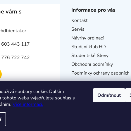
v
ý
Informace pro vás
e vám s
p
i
Kontakt
s
Servis
@
hdtdental.cz
u
Návrhy ordinací
 603 443 117
Studijní klub HDT
Studentské Slevy
 776 722 742
Obchodní podmínky
Podmínky ochrany osobních 
oužívá soubory cookie. Dalším
Odmítnout
 tohoto webu vyjadřujete souhlas s
váním.
Více informací.
í