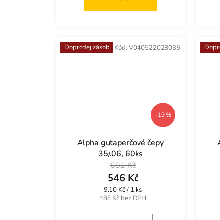
Doprodej zásob
Dopr
Kód:
V040522028035
–19 %
Alpha gutaperčové čepy
35/.06, 60ks
682 Kč
546 Kč
Měrná
9,10 Kč / 1 ks
cena:
488 Kč bez DPH