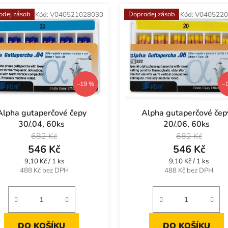
odej zásob
Doprodej zásob
Kód:
V040521028030
Kód:
V0405220
–19 %
–
Alpha gutaperčové čepy
Alpha gutaperčové čep
30/.04, 60ks
20/.06, 60ks
682 Kč
682 Kč
546 Kč
546 Kč
Měrná
Měrná
9,10 Kč / 1 ks
9,10 Kč / 1 ks
cena:
cena:
488 Kč bez DPH
488 Kč bez DPH
DO KOŠÍKU
DO KOŠÍKU