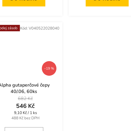
odej zásob
Kód:
V040522028040
–19 %
Alpha gutaperčové čepy
40/.06, 60ks
682 Kč
546 Kč
Měrná
9,10 Kč / 1 ks
cena:
488 Kč bez DPH