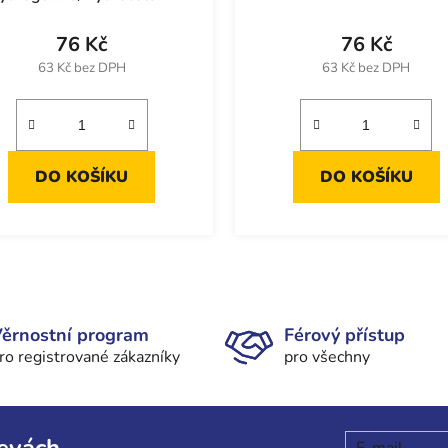
(1ks)
76 Kč
76 Kč
63 Kč bez DPH
63 Kč bez DPH
DO KOŠÍKU
DO KOŠÍKU
O
v
l
ěrnostní program
Férový přístup
á
ro registrované zákazníky
pro všechny
d
a
c
í
levách