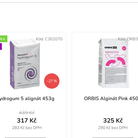
nka
Kód:
C302070
Kód:
ORB3
–27 %
ydrogum 5 alignát 453g
ORBIS Alginát Pink 45
439 Kč
317 Kč
325 Kč
283 Kč bez DPH
290 Kč bez DPH