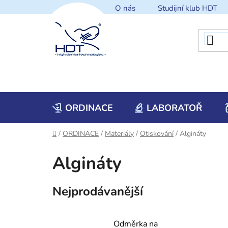
Přejít
O nás
Studijní klub HDT
na
obsah
ORDINACE
LABORATOŘ
Domů
/
ORDINACE
/
Materiály
/
Otiskování
/
Algináty
Algináty
Nejprodávanější
Odměrka na