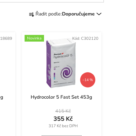
Ř
Řadit podle:
Doporučujeme
a
z
e
Novinka
18689
Kód:
C302120
n
í
p
r
o
d
–14 %
u
k
0g
Hydrocolor 5 Fast Set 453g
t
ů
415 Kč
355 Kč
317 Kč bez DPH