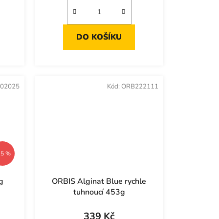
DO KOŠÍKU
02025
Kód:
ORB222111
15 %
g
ORBIS Alginat Blue rychle
tuhnoucí 453g
339 Kč