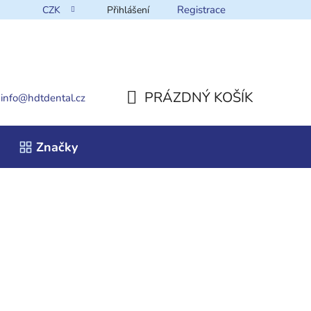
Registrace
CZK
Přihlášení
takt
PRÁZDNÝ KOŠÍK
info
@
hdtdental.cz
NÁKUPNÍ
Značky
KOŠÍK