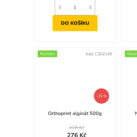
DO KOŠÍKU
Novinka
Novi
Kód:
C302145
–15 %
Orthoprint alginát 500g
328 Kč
276 Kč