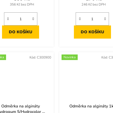
356 Kč bez DPH
246 Kč bez DPH
DO KOŠÍKU
DO KOŠÍKU
nka
Novinka
Kód:
C300900
Kód:
C3
Odměrka na algináty
Odměrka na algináty 1
ydrogum 5/Hydrocolor 5