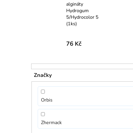
algináty
Hydrogum
5/Hydrocolor 5
(1ks)
76 Kč
V
ý
Značky
p
i
s
Orbis
p
r
o
Zhermack
d