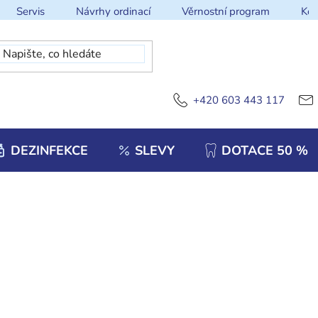
Servis
Návrhy ordinací
Věrnostní program
Kon
+420 603 443 117
DEZINFEKCE
SLEVY
DOTACE 50 %