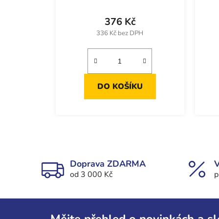
376 Kč
336 Kč bez DPH
DO KOŠÍKU
Doprava ZDARMA
V
od 3 000 Kč
p
Z
á
Mějte přehled o novinkách a s