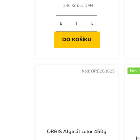
246 Kč bez DPH
DO KOŠÍKU
Novi
Kód:
ORB263625
ORBIS Alginát color 450g
H