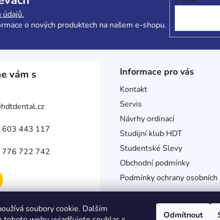
E-mail
p
r
 údajů.
v
formace o nových produktech na našem e-shopu.
k
y
v
ý
Informace pro vás
e vám s
p
i
Kontakt
s
Servis
@
hdtdental.cz
u
Návrhy ordinací
 603 443 117
Studijní klub HDT
Studentské Slevy
 776 722 742
Obchodní podmínky
Podmínky ochrany osobních 
oužívá soubory cookie. Dalším
Odmítnout
 tohoto webu vyjadřujete souhlas s