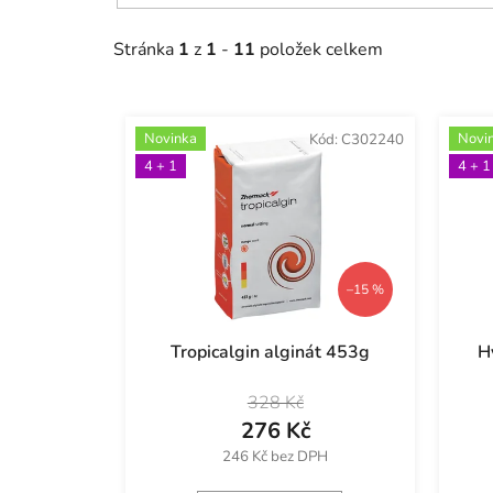
u
k
Stránka
1
z
1
-
11
položek celkem
t
ů
Novinka
Novi
Kód:
C302240
4 + 1
4 + 1
–15 %
Tropicalgin alginát 453g
H
328 Kč
276 Kč
246 Kč bez DPH