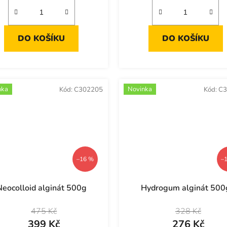
DO KOŠÍKU
DO KOŠÍKU
nka
Novinka
Kód:
C302205
Kód:
C3
–16 %
–
Neocolloid alginát 500g
Hydrogum alginát 500
475 Kč
328 Kč
399 Kč
276 Kč