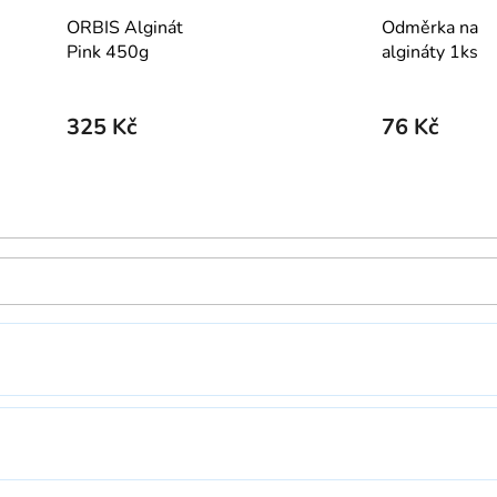
ORBIS Alginát
Odměrka na
Pink 450g
algináty 1ks
325 Kč
76 Kč